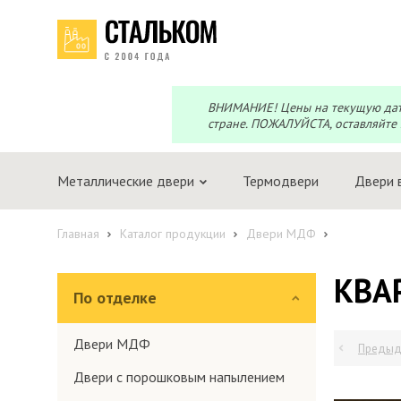
Telegram
Max
Мы онлайн!
Мы онлайн!
ВНИМАНИЕ! Цены на текущую дату 
стране. ПОЖАЛУЙСТА, оставляйте 
Металлические двери
Термодвери
Двери 
Главная
Каталог продукции
Двери МДФ
КВА
По отделке
Двери МДФ
Предыд
Двери с порошковым напылением