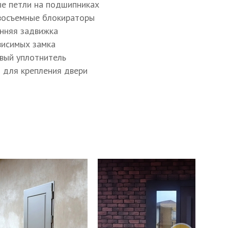
ые петли на подшипниках
восъемные блокираторы
енняя задвижка
ависимых замка
овый уплотнитель
ы для крепления двери
к МосРентген