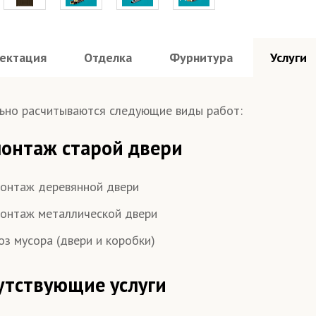
ектация
Отделка
Фурнитура
Услуги
на стали 2 мм
Шумоизоляция 60 дБ
Усилен
любой, по 
стандартн
мер
– одност
– двуств