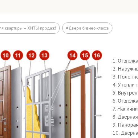
обка
профильна
ля квартиры – ХИТЫ продаж!
#Двери бизнес-класса
 стали
2 мм
а жесткости
профиль 
1. Отделк
личка по периметру коробки
50×2 мм
2. Наружн
3. Полотн
новый уплотнитель
по периме
4. Утепли
5. Внутрен
ворная планка (нащельник)
полоса 1
6. Отделк
7. Наличн
8. Дверна
ли
диаметр 
9. Панора
10. Дверн
ивосъемные устройства
противос