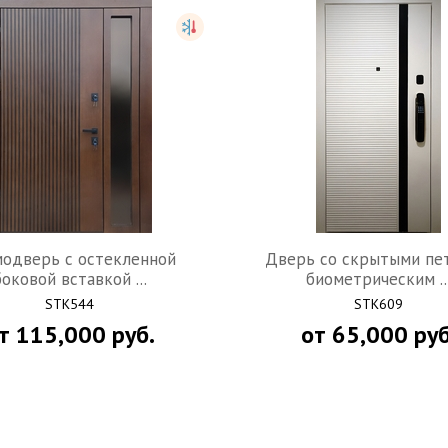
одверь с остекленной
Дверь со скрытыми пе
боковой вставкой ...
биометрическим ..
STK544
STK609
т
115,000
руб.
от
65,000
руб