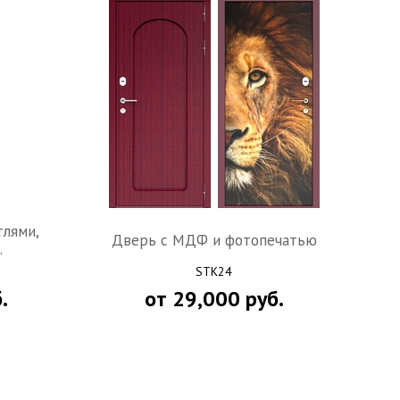
тлями,
Дверь c МДФ и фотопечатью
.
STK24
.
от
29,000
руб.