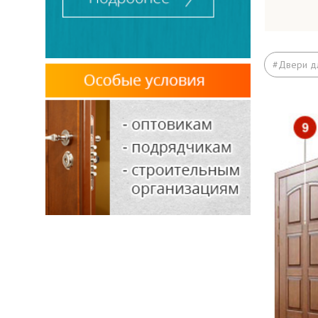
Кор
#Двери д
Лист
Ребр
Обна
Рези
Прит
Пет
Прот