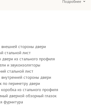
Подробнее
я труба 50×25 мм
40×25×2 мм
а внешней стороны двери
ый стальной лист
о двери из стального профиля
тру полотна и коробки E, D
тели и звукоизоляторы
ний стальной лист
6×4 мм
а внутренней стороны двери
ик по периметру двери
я коробка из стального профиля
20 мм
мный дверной обзорный глазок
ая фурнитура
ъёмные блокираторы