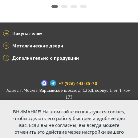
Покупателям
Металлические двери
Дополнительно о продукции
+7 (926) 443-85-70
Адрес: г.
Москва
,
Варшавское шоссе, д. 125Д, корпус 1, эт. 1, ком.
173
© 2004-2026. Все права защищены.
ВНИМАНИЕ! На этом сайте используются cookies,
чтобы сделать его работу быстрее и удобнее для
ООО «СПЕЦПРОФКОНТУР», ОГРН 1187746529816. Р/с:
40702810463030000711 в АО «Россельхозбанк». К/с:
вас. Если вы не согласны, вы всегда можете
30101810045250000430
отменить это действие через настройки вашего