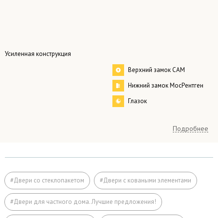
Усиленная конструкция
Верхний замок САМ
Нижний замок МосРентген
Глазок
Терморазрыв
Подробнее
любой, по заказу.
стандартные размеры:
Размер
– одностворчатые 2000×800 мм
#Двери со стеклопакетом
#Двери с коваными элементами
– двустворчатые 2000×1200 мм
#Двери для частного дома. Лучшие предложения!
Коробка
профильная труба 50×25 мм