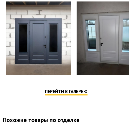
Противосъемные
противосъёмные блокираторы
устройства
Гардиан 30.01 сувальдный (доп. опция -
Верхний замок
Kale, Cisa, Mottura и др.)
Гардиан 32.11 цилиндровый (доп. опция -
Нижний замок
Kale, Cisa, Mottura и др.)
Отделка снаружи
порошковое напыление
Отделка внутри
порошковое напыление
ПЕРЕЙТИ В ГАЛЕРЕЮ
Похожие товары по отделке