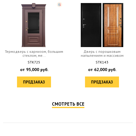
Нижний замок Гардиан
Верхний замок Гардиан
32.11
30.01
Термодверь с карнизом, большим
Дверь с порошковым
стеклом, ме...
напылением и массивом
STK725
STK143
от
95,000
руб.
от
62,000
руб.
ПРЕДЗАКАЗ
ПРЕДЗАКАЗ
СМОТРЕТЬ ВСЕ