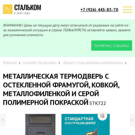
+7 (926) 443-85-70
Telegram
Max
Мы онлайн!
Мы онлайн!
ВНИМАНИЕ! Цены на текущую дату могут отличаться от указанных на сайте из-
за экономической ситуации в стране. ПОЖАЛУЙСТА, оставляйте заявки, звоните
для уточнения стоимости.
ПОНЯТНО, СПАСИБО
Главная
Каталог продукции
Двери с порошковым напылением
МЕТАЛЛИЧЕСКАЯ ТЕРМОДВЕРЬ С
ОСТЕКЛЕННОЙ ФРАМУГОЙ, КОВКОЙ,
МЕТАЛЛОФИЛЕНКОЙ И СЕРОЙ
ПОЛИМЕРНОЙ ПОКРАСКОЙ
STK722