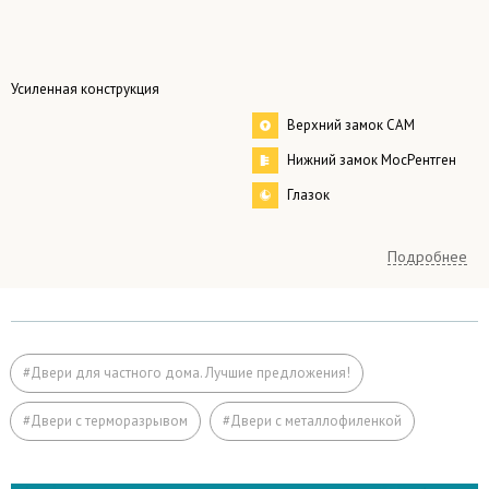
Усиленная конструкция
Верхний замок САМ
Нижний замок МосРентген
Глазок
Терморазрыв
Подробнее
любой, по заказу.
стандартные размеры:
Размер
– одностворчатые 2000×800 мм
#Двери для частного дома. Лучшие предложения!
– двустворчатые 2000×1200 мм
#Двери с терморазрывом
#Двери с металлофиленкой
Коробка
профильная труба 50×25 мм
Тощина короба
160 мм