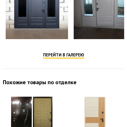
Противосъемные
противосъёмные блокираторы
устройства
Гардиан 30.01 сувальдный (доп. опция -
Верхний замок
Kale, Cisa, Mottura и др.)
Гардиан 32.11 цилиндровый (доп. опция -
Нижний замок
Kale, Cisa, Mottura и др.)
Отделка снаружи
порошковое напыление
ПЕРЕЙТИ В ГАЛЕРЕЮ
Отделка внутри
порошковое напыление
Похожие товары по отделке