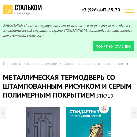
+7 (926) 443-85-70
Telegram
Max
Мы онлайн!
Мы онлайн!
ВНИМАНИЕ! Цены на текущую дату могут отличаться от указанных на сайте из-
за экономической ситуации в стране. ПОЖАЛУЙСТА, оставляйте заявки, звоните
для уточнения стоимости.
ПОНЯТНО, СПАСИБО
Главная
Каталог продукции
Двери с порошковым напылением
МЕТАЛЛИЧЕСКАЯ ТЕРМОДВЕРЬ СО
ШТАМПОВАННЫМ РИСУНКОМ И СЕРЫМ
ПОЛИМЕРНЫМ ПОКРЫТИЕМ
STK719