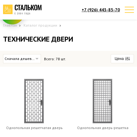
+7 (926) 443-85-70
Telegram
Max
Мы онлайн!
Мы онлайн!
Главная
Каталог продукции
ТЕХНИЧЕСКИЕ ДВЕРИ
Сначала дешевые
Всего:
78
шт.
Цена
от
12,000
руб.
до
50,000
руб.
Однопольная решетчатая дверь
Однопольная дверь-решетка