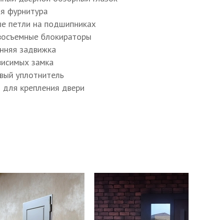
ая фурнитура
ъёмные блокираторы
ые петли на подшипниках
восъемные блокираторы
ое напыление
енняя задвижка
ависимых замка
ое напыление
овый уплотнитель
ы для крепления двери
к МосРентген