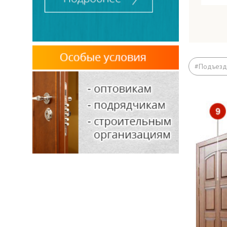
Кор
#Подъезд
Лист
Ребр
Обна
Рези
Прит
Пет