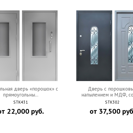
льная дверь «порошок» с
Дверь с порошков
прямоугольны...
напылением и МДФ, со 
STK431
STK302
от
22,000
руб.
от
37,500
руб