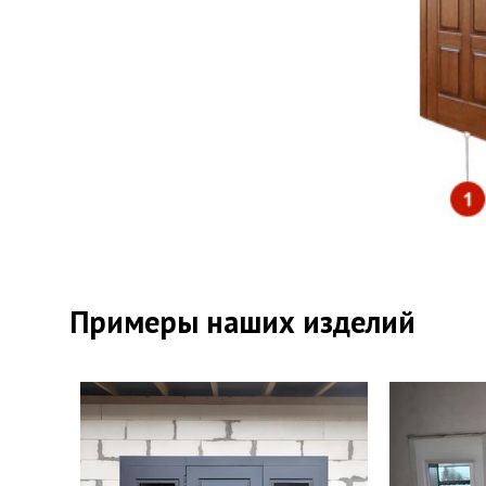
Прот
Отде
Отде
Примеры наших изделий
Верх