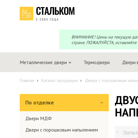
Перезвоним?
Telegram
Max
Мы онлайн!
Мы онлайн!
ВНИМАНИЕ! Цены на текущую дату 
стране. ПОЖАЛУЙСТА, оставляйте 
Металлические двери
Термодвери
Двери 
Главная
Каталог продукции
Двери с порошковым напы
ДВУ
По отделке
НАП
Двери МДФ
Двери с порошковым напылением
Предыд