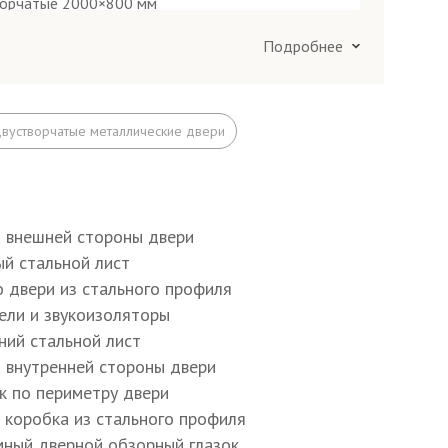
ворчатые 2000×800 мм
орчатые 2000×1200 мм
Подробнее
я труба 50×25 мм
вустворчатые металлические двери
40×25×2 мм
а внешней стороны двери
ый стальной лист
о двери из стального профиля
тру полотна и коробки E, D
тели и звукоизоляторы
ний стальной лист
6×4 мм
а внутренней стороны двери
ик по периметру двери
я коробка из стального профиля
20 мм
мный дверной обзорный глазок