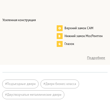
Усиленная конструкция
Верхний замок САМ
Нижний замок МосРентген
Глазок
Подробнее
любой, по заказу.
стандартные размеры:
Размер
– одностворчатые 2000×800 мм
– двустворчатые 2000×1200 мм
#Подъездные двери
#Двери бизнес-класса
Коробка
профильная труба 50×25 мм
#Двустворчатые металлические двери
Лист стали
2 мм
Ребра жесткости
профиль 40×25×2 мм