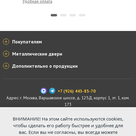
Удобная оплата
Выгодно
Покупателям
Металлические двери
Дополнительно о продукции
+7 (926) 443-85-70
Адрес: г.
Москва
,
Варшавское шоссе, д. 125Д, корпус 1, эт. 1, ком.
173
© 2004-2026. Все права защищены.
ВНИМАНИЕ! На этом сайте используются cookies,
ООО «СПЕЦПРОФКОНТУР», ОГРН 1187746529816. Р/с:
чтобы сделать его работу быстрее и удобнее для
40702810463030000711 в АО «Россельхозбанк». К/с:
вас. Если вы не согласны, вы всегда можете
30101810045250000430