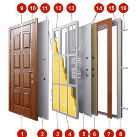
Обналичка по периметру
50×2 мм
коробки
по периметру полотна и коробки
Резиновый уплотнитель
E, D
Притворная планка
полоса 16×4 мм
(нащельник)
Петли
диаметр 20 мм
Противосъемные устройства
противосъёмные блокираторы
Отделка снаружи
порошковое напыление
Отделка внутри
порошковое напыление