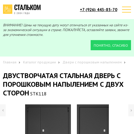
+7 (926) 443-85-70
Telegram
Max
Мы онлайн!
Мы онлайн!
ВНИМАНИЕ! Цены на текущую дату могут отличаться от указанных на сайте из-
за экономической ситуации в стране. ПОЖАЛУЙСТА, оставляйте заявки, звоните
для уточнения стоимости.
ПОНЯТНО, СПАСИБО
Главная
Каталог продукции
Двери с порошковым напылением
ДВУСТВОРЧАТАЯ СТАЛЬНАЯ ДВЕРЬ С
ПОРОШКОВЫМ НАПЫЛЕНИЕМ С ДВУХ
СТОРОН
STK118