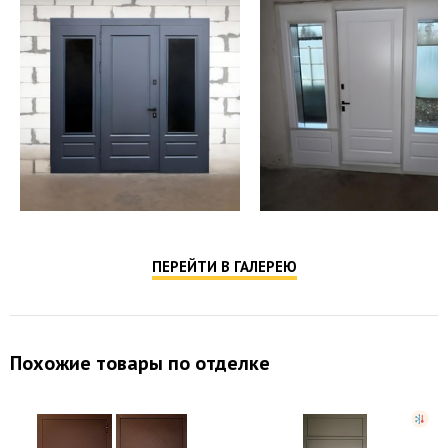
Противосъемные
противосъёмные блокираторы
устройства
Гардиан 30.01 сувальдный (доп. опция -
Верхний замок
Kale, Cisa, Mottura и др.)
Гардиан 32.11 цилиндровый (доп. опция -
Нижний замок
Kale, Cisa, Mottura и др.)
Отделка снаружи
порошковое напыление
Отделка внутри
порошковое напыление
ПЕРЕЙТИ В ГАЛЕРЕЮ
Похожие товары по отделке