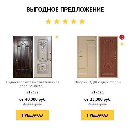
ВЫГОДНОЕ ПРЕДЛОЖЕНИЕ
ая металлическая
Дверь c МДФ с двух сторон
Дверь с
 c накла...
напыле
TK359
STK323
0,000
руб.
от
25,000
руб.
от
2
000
руб.
30,000
руб.
28,
ЕДЗАКАЗ
ПРЕДЗАКАЗ
ПР