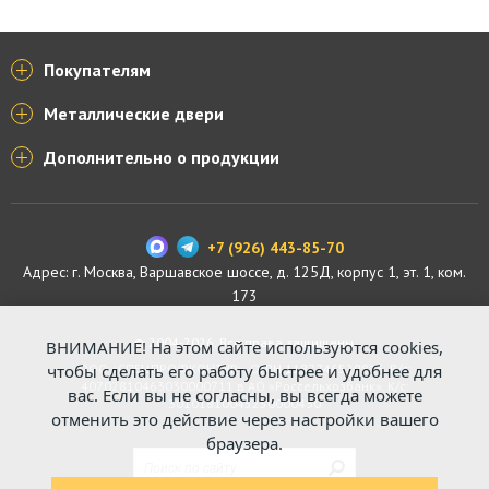
Покупателям
Металлические двери
Дополнительно о продукции
+7 (926) 443-85-70
Адрес: г.
Москва
,
Варшавское шоссе, д. 125Д, корпус 1, эт. 1, ком.
173
© 2004-2026. Все права защищены.
ВНИМАНИЕ! На этом сайте используются cookies,
чтобы сделать его работу быстрее и удобнее для
ООО «СПЕЦПРОФКОНТУР», ОГРН 1187746529816. Р/с:
40702810463030000711 в АО «Россельхозбанк». К/с:
вас. Если вы не согласны, вы всегда можете
30101810045250000430
отменить это действие через настройки вашего
браузера.