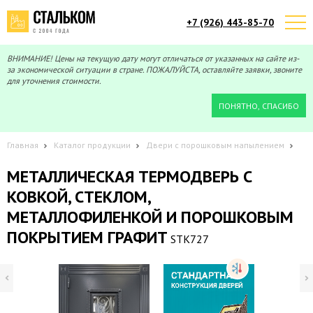
+7 (926) 443-85-70
Telegram
Max
Мы онлайн!
Мы онлайн!
ВНИМАНИЕ! Цены на текущую дату могут отличаться от указанных на сайте из-
за экономической ситуации в стране. ПОЖАЛУЙСТА, оставляйте заявки, звоните
для уточнения стоимости.
ПОНЯТНО, СПАСИБО
Главная
Каталог продукции
Двери с порошковым напылением
МЕТАЛЛИЧЕСКАЯ ТЕРМОДВЕРЬ С
КОВКОЙ, СТЕКЛОМ,
МЕТАЛЛОФИЛЕНКОЙ И ПОРОШКОВЫМ
ПОКРЫТИЕМ ГРАФИТ
STK727