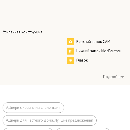
Усиленная конструкция
Верхний замок САМ
Нижний замок МосРентген
Глазок
Терморазрыв
Подробнее
любой, по заказу.
стандартные размеры:
Размер
– одностворчатые 2000×800 мм
#Двери с коваными элементами
– двустворчатые 2000×1200 мм
#Двери для частного дома. Лучшие предложения!
Коробка
профильная труба 50×25 мм