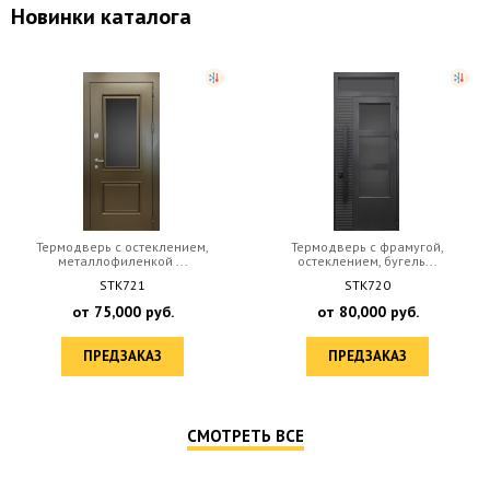
Новинки каталога
клением,
Термодверь с фрамугой,
Термодверь с карниз
й ...
остеклением, бугель...
стеклом, ме.
STK720
STK725
уб.
от
80,000
руб.
от
95,000
р
З
ПРЕДЗАКАЗ
ПРЕДЗАКА
СМОТРЕТЬ ВСЕ