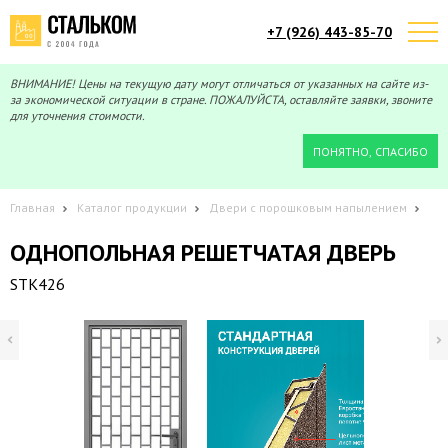
+7 (926) 443-85-70
Telegram
Max
Мы онлайн!
Мы онлайн!
ВНИМАНИЕ! Цены на текущую дату могут отличаться от указанных на сайте из-
за экономической ситуации в стране. ПОЖАЛУЙСТА, оставляйте заявки, звоните
для уточнения стоимости.
ПОНЯТНО, СПАСИБО
Главная
Каталог продукции
Двери с порошковым напылением
ОДНОПОЛЬНАЯ РЕШЕТЧАТАЯ ДВЕРЬ
STK426