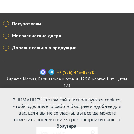
Покупателям
Металлические двери
Дополнительно о продукции
+7 (926) 443-85-70
Адрес: г.
Москва
,
Варшавское шоссе, д. 125Д, корпус 1, эт. 1, ком.
173
© 2004-2026. Все права защищены.
ВНИМАНИЕ! На этом сайте используются cookies,
ООО «СПЕЦПРОФКОНТУР», ОГРН 1187746529816. Р/с:
чтобы сделать его работу быстрее и удобнее для
40702810463030000711 в АО «Россельхозбанк». К/с:
вас. Если вы не согласны, вы всегда можете
30101810045250000430
отменить это действие через настройки вашего
браузера.