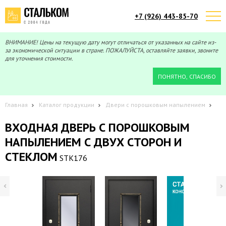
+7 (926) 443-85-70
Telegram
Max
Мы онлайн!
Мы онлайн!
ВНИМАНИЕ! Цены на текущую дату могут отличаться от указанных на сайте из-
за экономической ситуации в стране. ПОЖАЛУЙСТА, оставляйте заявки, звоните
для уточнения стоимости.
ПОНЯТНО, СПАСИБО
Главная
Каталог продукции
Двери с порошковым напылением
ВХОДНАЯ ДВЕРЬ С ПОРОШКОВЫМ
НАПЫЛЕНИЕМ С ДВУХ СТОРОН И
СТЕКЛОМ
STK176