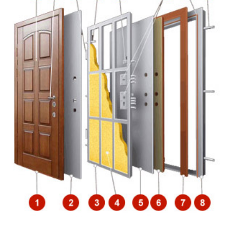
Обналичка по периметру
50×2 мм
коробки
по периметру полотна и коробки
Резиновый уплотнитель
E, D
Притворная планка
полоса 16×4 мм
(нащельник)
Петли
диаметр 20 мм
Противосъемные устройства
противосъёмные блокираторы
Отделка снаружи
порошковое напыление
Отделка внутри
порошковое напыление
Дополнительно
стеклопакет