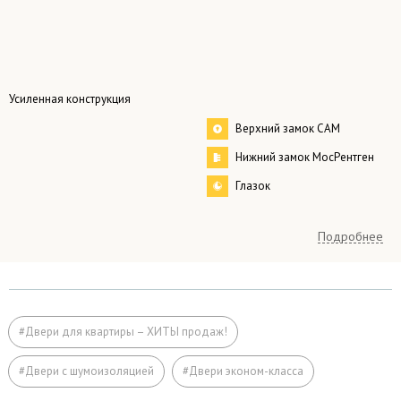
Усиленная конструкция
Верхний замок САМ
Нижний замок МосРентген
Глазок
Подробнее
любой, по заказу.
стандартные размеры:
Размер
– одностворчатые 2000×800 мм
– двустворчатые 2000×1200 мм
#Двери для квартиры – ХИТЫ продаж!
Коробка
профильная труба 50×25 мм
#Двери с шумоизоляцией
#Двери эконом-класса
Лист стали
2 мм