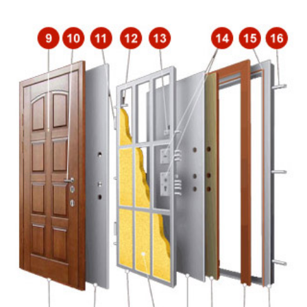
Ребра жесткости
профиль 40×25×2 мм
Обналичка по периметру
50×2 мм
коробки
по периметру полотна и коробки
Резиновый уплотнитель
E, D
Притворная планка
полоса 16×4 мм
(нащельник)
Петли
диаметр 20 мм
Противосъемные устройства
противосъёмные блокираторы
Отделка снаружи
порошковое напыление
Отделка внутри
МДФ