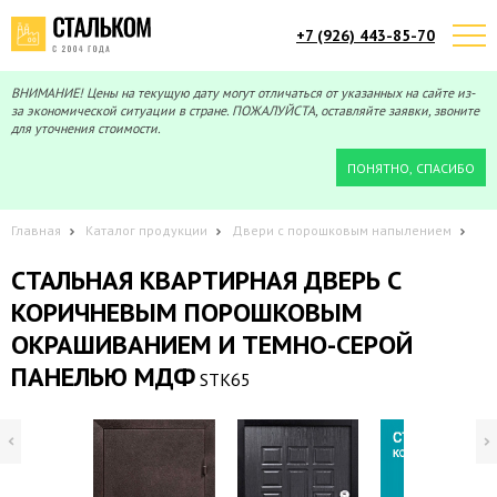
+7 (926) 443-85-70
Telegram
Max
Мы онлайн!
Мы онлайн!
ВНИМАНИЕ! Цены на текущую дату могут отличаться от указанных на сайте из-
за экономической ситуации в стране. ПОЖАЛУЙСТА, оставляйте заявки, звоните
для уточнения стоимости.
ПОНЯТНО, СПАСИБО
Главная
Каталог продукции
Двери с порошковым напылением
СТАЛЬНАЯ КВАРТИРНАЯ ДВЕРЬ С
КОРИЧНЕВЫМ ПОРОШКОВЫМ
ОКРАШИВАНИЕМ И ТЕМНО-СЕРОЙ
ПАНЕЛЬЮ МДФ
STK65