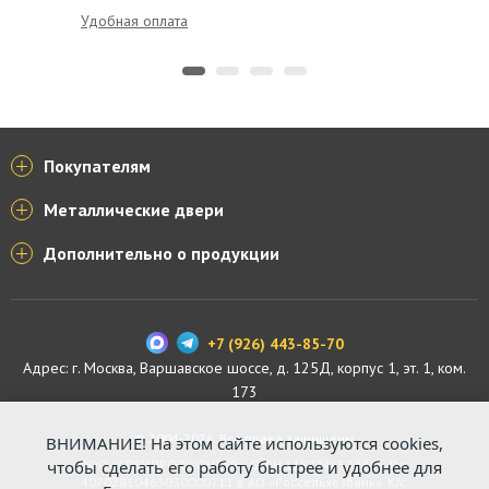
Удобная оплата
Доставк
Покупателям
Металлические двери
Дополнительно о продукции
+7 (926) 443-85-70
Адрес: г.
Москва
,
Варшавское шоссе, д. 125Д, корпус 1, эт. 1, ком.
173
© 2004-2026. Все права защищены.
ВНИМАНИЕ! На этом сайте используются cookies,
ООО «СПЕЦПРОФКОНТУР», ОГРН 1187746529816. Р/с:
чтобы сделать его работу быстрее и удобнее для
40702810463030000711 в АО «Россельхозбанк». К/с: