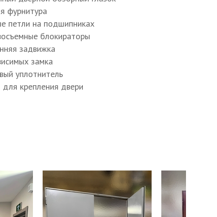
ая фурнитура
ъёмные блокираторы
ые петли на подшипниках
восъемные блокираторы
ое напыление
енняя задвижка
ависимых замка
ое напыление
овый уплотнитель
ы для крепления двери
к МосРентген