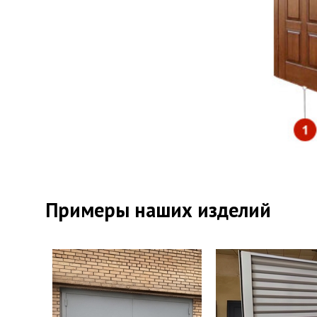
Прот
Отде
Отде
Примеры наших изделий
Верх