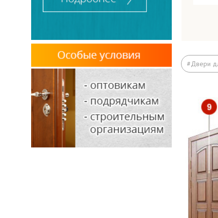
Кор
#Двери дл
Лист
Ребр
Обна
Рези
Прит
Пет