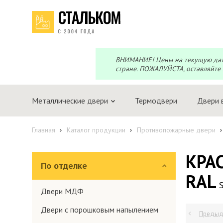
Перезвоним?
Telegram
Max
Мы онлайн!
Мы онлайн!
ВНИМАНИЕ! Цены на текущую дату 
стране. ПОЖАЛУЙСТА, оставляйте 
Металлические двери
Термодвери
Двери 
Главная
Каталог продукции
Противопожарные двери
КРА
По отделке
RAL
S
Двери МДФ
Двери с порошковым напылением
Предыд