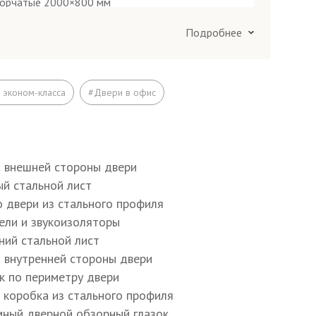
ворчатые 2000×800 мм
орчатые 2000×1200 мм
Подробнее
я труба 50×25 мм
 эконом-класса
#Двери в офис
40×25×2 мм
а внешней стороны двери
ый стальной лист
о двери из стального профиля
тру полотна и коробки E, D
тели и звукоизоляторы
ний стальной лист
6×4 мм
а внутренней стороны двери
ик по периметру двери
я коробка из стального профиля
20 мм
мный дверной обзорный глазок