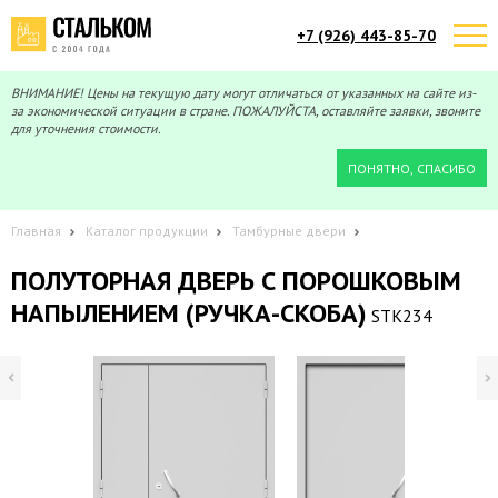
+7 (926) 443-85-70
Telegram
Max
Мы онлайн!
Мы онлайн!
ВНИМАНИЕ! Цены на текущую дату могут отличаться от указанных на сайте из-
за экономической ситуации в стране. ПОЖАЛУЙСТА, оставляйте заявки, звоните
для уточнения стоимости.
ПОНЯТНО, СПАСИБО
Главная
Каталог продукции
Тамбурные двери
ПОЛУТОРНАЯ ДВЕРЬ С ПОРОШКОВЫМ
НАПЫЛЕНИЕМ (РУЧКА-СКОБА)
STK234