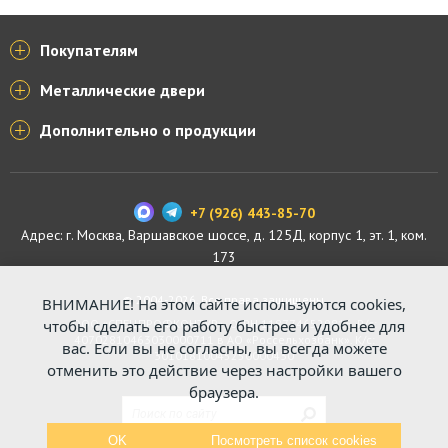
Покупателям
Металлические двери
Дополнительно о продукции
+7 (926) 443-85-70
Адрес: г.
Москва
,
Варшавское шоссе, д. 125Д, корпус 1, эт. 1, ком.
173
© 2004-2026. Все права защищены.
ВНИМАНИЕ! На этом сайте используются cookies,
ООО «СПЕЦПРОФКОНТУР», ОГРН 1187746529816. Р/с:
чтобы сделать его работу быстрее и удобнее для
40702810463030000711 в АО «Россельхозбанк». К/с:
вас. Если вы не согласны, вы всегда можете
30101810045250000430
отменить это действие через настройки вашего
браузера.
OK
Посмотреть список cookies