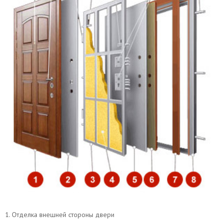
50×2 мм
коробки
по периметру полотна и коробки
Резиновый уплотнитель
E, D
Притворная планка
полоса 16×4 мм
(нащельник)
Петли
диаметр 20 мм
Противосъемные устройства
противосъёмные блокираторы
Отделка снаружи
МДФ
Отделка внутри
МДФ
1. Отделка внешней стороны двери