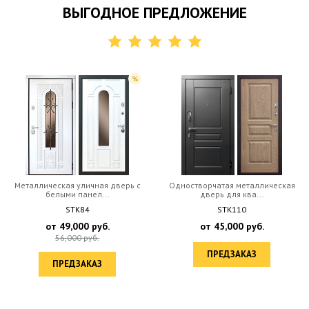
ВЫГОДНОЕ ПРЕДЛОЖЕНИЕ
 c
Одностворчатая металлическая
Дверь c МДФ шпон с двух
дверь для ква...
сторон, стеклом и ...
STK110
STK369
от
45,000
руб.
от
80,000
руб.
88,000
руб.
ПРЕДЗАКАЗ
ПРЕДЗАКАЗ