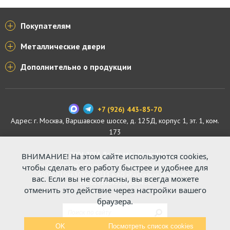
Покупателям
Металлические двери
Дополнительно о продукции
+7 (926) 443-85-70
Адрес: г.
Москва
,
Варшавское шоссе, д. 125Д, корпус 1, эт. 1, ком.
173
© 2004-2026. Все права защищены.
ВНИМАНИЕ! На этом сайте используются cookies,
ООО «СПЕЦПРОФКОНТУР», ОГРН 1187746529816. Р/с:
чтобы сделать его работу быстрее и удобнее для
40702810463030000711 в АО «Россельхозбанк». К/с:
вас. Если вы не согласны, вы всегда можете
30101810045250000430
отменить это действие через настройки вашего
браузера.
OK
Посмотреть список cookies