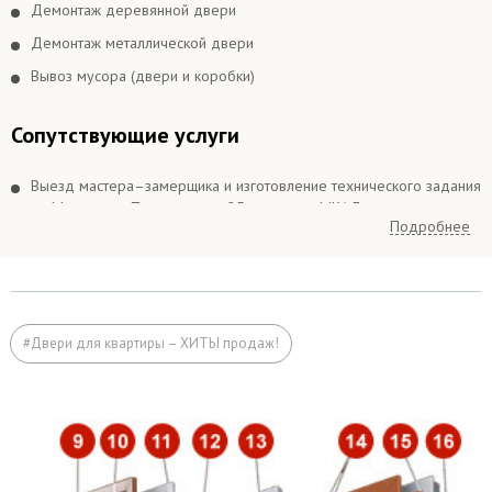
Демонтаж деревянной двери
Демонтаж металлической двери
Вывоз мусора (двери и коробки)
Сопутствующие услуги
Выезд мастера–замерщика и изготовление технического задания
по Москве и в Подмосковье 25 км вокруг МКАДа
Подробнее
Выезд мастера–замерщика и изготовление технического задания
в Подмосковье более 25 км вокруг МКАДа
Подъём на этаж (если дверь не проходит по размеру в лифт)
Расширение дверного проема
#Двери для квартиры – ХИТЫ продаж!
Отделка
Заделка швов монтажной пеной
Откосы (изнутри помещения)