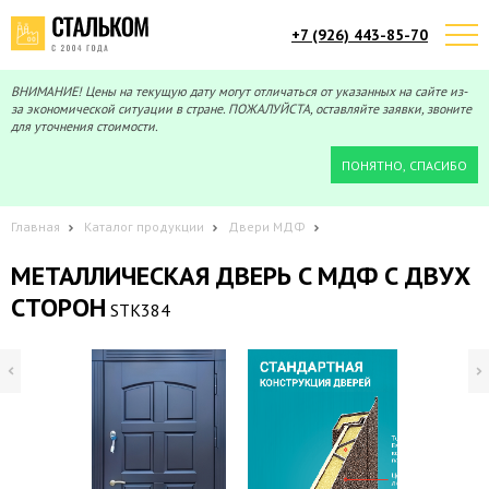
+7 (926) 443-85-70
Telegram
Max
Мы онлайн!
Мы онлайн!
ВНИМАНИЕ! Цены на текущую дату могут отличаться от указанных на сайте из-
за экономической ситуации в стране. ПОЖАЛУЙСТА, оставляйте заявки, звоните
для уточнения стоимости.
ПОНЯТНО, СПАСИБО
Главная
Каталог продукции
Двери МДФ
МЕТАЛЛИЧЕСКАЯ ДВЕРЬ C МДФ С ДВУХ
СТОРОН
STK384