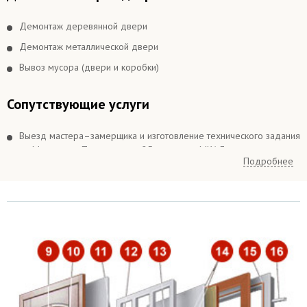
Демонтаж деревянной двери
Демонтаж металлической двери
Вывоз мусора (двери и коробки)
Сопутствующие услуги
Выезд мастера–замерщика и изготовление технического задания
по Москве и в Подмосковье 25 км вокруг МКАДа
Подробнее
Выезд мастера–замерщика и изготовление технического задания
в Подмосковье более 25 км вокруг МКАДа
Подъём на этаж (если дверь не проходит по размеру в лифт)
Расширение дверного проема
Отделка
Заделка швов монтажной пеной