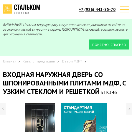
+7 (926) 443-85-70
Telegram
Max
Мы онлайн!
Мы онлайн!
ВНИМАНИЕ! Цены на текущую дату могут отличаться от указанных на сайте из-
за экономической ситуации в стране. ПОЖАЛУЙСТА, оставляйте заявки, звоните
для уточнения стоимости.
ПОНЯТНО, СПАСИБО
Главная
Каталог продукции
Двери МДФ
ВХОДНАЯ НАРУЖНАЯ ДВЕРЬ CО
ШПОНИРОВАННЫМИ ПЛИТАМИ МДФ, С
УЗКИМ СТЕКЛОМ И РЕШЕТКОЙ
STK346