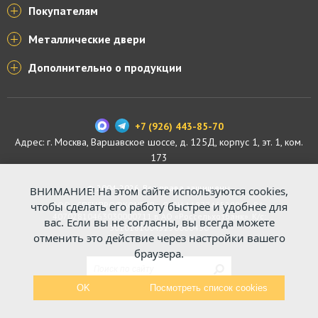
Покупателям
Металлические двери
Дополнительно о продукции
+7 (926) 443-85-70
Адрес: г.
Москва
,
Варшавское шоссе, д. 125Д, корпус 1, эт. 1, ком.
173
© 2004-2026. Все права защищены.
ВНИМАНИЕ! На этом сайте используются cookies,
ООО «СПЕЦПРОФКОНТУР», ОГРН 1187746529816. Р/с:
чтобы сделать его работу быстрее и удобнее для
40702810463030000711 в АО «Россельхозбанк». К/с:
вас. Если вы не согласны, вы всегда можете
30101810045250000430
отменить это действие через настройки вашего
браузера.
OK
Посмотреть список cookies