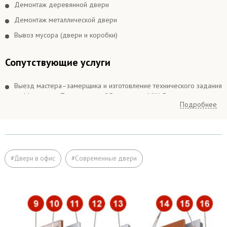
Демонтаж деревянной двери
Демонтаж металлической двери
Вывоз мусора (двери и коробки)
Сопутствующие услуги
Выезд мастера–замерщика и изготовление технического задания
по Москве и в Подмосковье 25 км вокруг МКАДа
Подробнее
Выезд мастера–замерщика и изготовление технического задания
в Подмосковье более 25 км вокруг МКАДа
Подъём на этаж (если дверь не проходит по размеру в лифт)
Расширение дверного проема
#Двери в офис
#Современные двери
Отделка
Заделка швов монтажной пеной
Откосы (изнутри помещения)