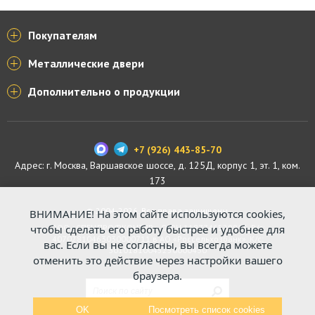
Покупателям
Металлические двери
Дополнительно о продукции
+7 (926) 443-85-70
Адрес: г.
Москва
,
Варшавское шоссе, д. 125Д, корпус 1, эт. 1, ком.
173
© 2004-2026. Все права защищены.
ВНИМАНИЕ! На этом сайте используются cookies,
ООО «СПЕЦПРОФКОНТУР», ОГРН 1187746529816. Р/с:
чтобы сделать его работу быстрее и удобнее для
40702810463030000711 в АО «Россельхозбанк». К/с:
вас. Если вы не согласны, вы всегда можете
30101810045250000430
отменить это действие через настройки вашего
браузера.
OK
Посмотреть список cookies