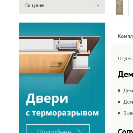
По цене
Компл
Отдел
Дем
Дем
Дем
Выв
Соп