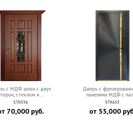
рь c МДФ шпон с двух
Дверь с фрезерован
торон, стеклом и ...
панелями МДФ с лату
STK336
STK653
от
70,000
руб.
от
55,000
руб