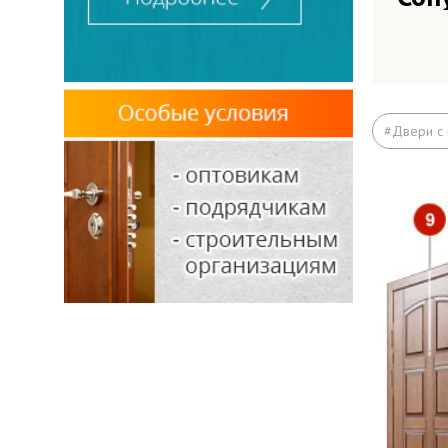
Вые
вок
Вые
#Двери с
МК
Под
Рас
Отд
Зад
Отк
Выв