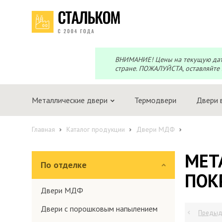
Перезвоним?
Telegram
Max
Мы онлайн!
Мы онлайн!
ВНИМАНИЕ! Цены на текущую дату 
стране. ПОЖАЛУЙСТА, оставляйте 
Металлические двери
Термодвери
Двери 
Главная
Каталог продукции
Двери МДФ
МЕТ
По отделке
ПОК
Двери МДФ
Двери с порошковым напылением
Предыд