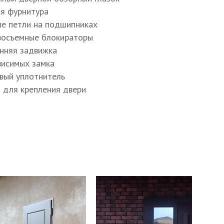
ая фурнитура
ые петли на подшипниках
восъемные блокираторы
енняя задвижка
ависимых замка
овый уплотнитель
ы для крепления двери