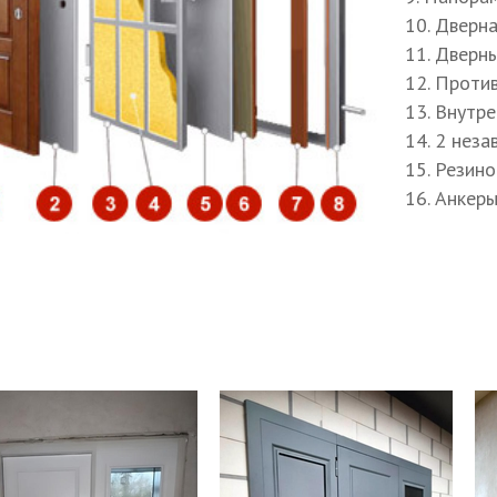
пление дверной коробки
10. Дверн
енос звонка
11. Дверн
12. Проти
13. Внутр
14. 2 нез
15. Резин
16. Анкер