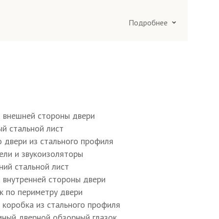
Подробнее
ания по Москве и в Подмосковье 25 км
ания в Подмосковье более 25 км вокруг
)
а внешней стороны двери
ый стальной лист
о двери из стального профиля
тели и звукоизоляторы
ний стальной лист
а внутренней стороны двери
ик по периметру двери
я коробка из стального профиля
мный дверной обзорный глазок