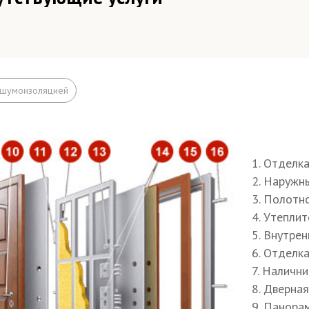
зд мастера–замерщика и изготовление технического зад
руг МКАДа
зд мастера–замерщика и изготовление технического зад
 шумоизоляцией
АДа
ъём на этаж (если дверь не проходит по размеру в лифт
ширение дверного проема
1. Отделк
2. Наружн
елка
3. Полотн
4. Утепли
елка швов монтажной пеной
5. Внутрен
6. Отделк
осы (изнутри помещения)
7. Наличн
од звонков
8. Дверна
9. Панора