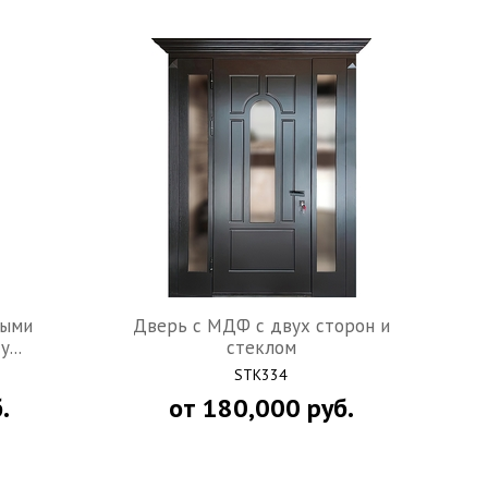
ными
Дверь c МДФ с двух сторон и
...
стеклом
STK334
.
от
180,000
руб.