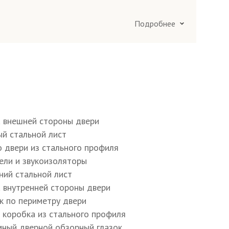
Подробнее
ания по Москве и в Подмосковье 25 км
ания в Подмосковье более 25 км вокруг
)
а внешней стороны двери
ый стальной лист
о двери из стального профиля
тели и звукоизоляторы
ний стальной лист
а внутренней стороны двери
ик по периметру двери
я коробка из стального профиля
мный дверной обзорный глазок