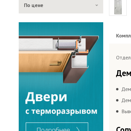
По цене
Компл
Отдел
Дем
Дем
Дем
Выв
Соп