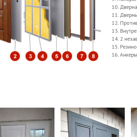
пление дверной коробки
10. Дверн
енос звонка
11. Дверн
12. Проти
13. Внутр
14. 2 нез
15. Резин
16. Анкер