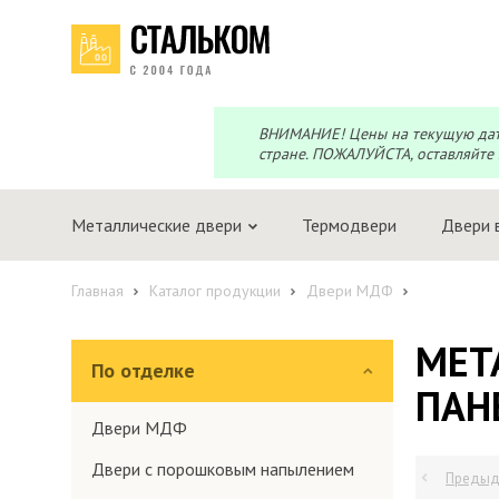
Перезвоним?
Telegram
Max
Мы онлайн!
Мы онлайн!
ВНИМАНИЕ! Цены на текущую дату 
стране. ПОЖАЛУЙСТА, оставляйте 
Металлические двери
Термодвери
Двери 
Главная
Каталог продукции
Двери МДФ
МЕТ
По отделке
ПАН
Двери МДФ
Двери с порошковым напылением
Предыд