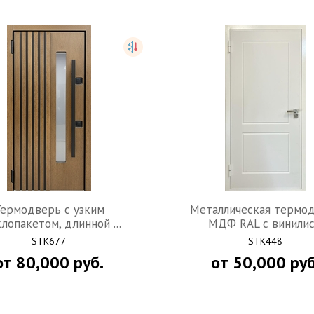
ермодверь с узким
Металлическая термо
лопакетом, длинной ...
МДФ RAL с винилис.
STK677
STK448
от
80,000
руб.
от
50,000
руб