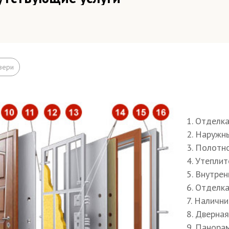
зд мастера–замерщика и изготовление технического зад
руг МКАДа
зд мастера–замерщика и изготовление технического зад
вери
АДа
ъём на этаж (если дверь не проходит по размеру в лифт
ширение дверного проема
1. Отделк
2. Наружн
елка
3. Полотн
4. Утепли
елка швов монтажной пеной
5. Внутрен
6. Отделк
осы (изнутри помещения)
7. Наличн
од звонков
8. Дверна
9. Панора