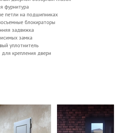
ая фурнитура
ые петли на подшипниках
восъемные блокираторы
енняя задвижка
ависимых замка
овый уплотнитель
ы для крепления двери