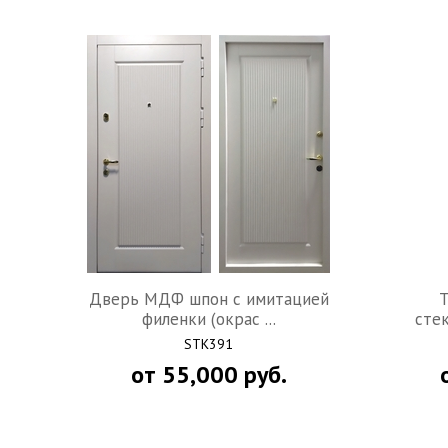
Дверь МДФ шпон с имитацией
Т
филенки (окрас ...
стек
STK391
от
55,000
руб.