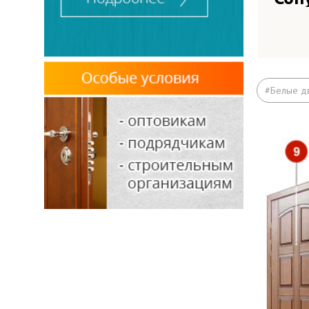
Вые
вок
Вые
#Белые д
МК
Под
Рас
Отд
Зад
Отк
Выв