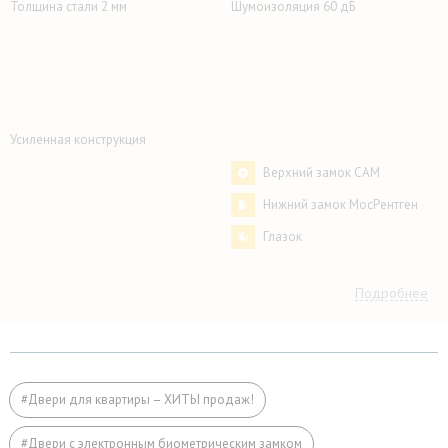
Толщина стали 2 мм
Шумоизоляция 60 дБ
Усиленная конструкция
Верхний замок САМ
Нижний замок МосРентген
Глазок
Подробнее
любой, по заказу.
стандартные размеры:
Размер
– одностворчатые 2000×800 мм
– двустворчатые 2000×1200 мм
#Двери для квартиры – ХИТЫ продаж!
Коробка
профильная труба 50×25 мм
#Двери с электронным биометрическим замком
Лист стали
2 мм