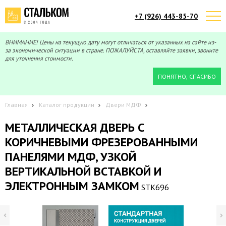
+7 (926) 443-85-70
Telegram
Max
Мы онлайн!
Мы онлайн!
ВНИМАНИЕ! Цены на текущую дату могут отличаться от указанных на сайте из-
за экономической ситуации в стране. ПОЖАЛУЙСТА, оставляйте заявки, звоните
для уточнения стоимости.
ПОНЯТНО, СПАСИБО
Главная
Каталог продукции
Двери МДФ
МЕТАЛЛИЧЕСКАЯ ДВЕРЬ С
КОРИЧНЕВЫМИ ФРЕЗЕРОВАННЫМИ
ПАНЕЛЯМИ МДФ, УЗКОЙ
ВЕРТИКАЛЬНОЙ ВСТАВКОЙ И
ЭЛЕКТРОННЫМ ЗАМКОМ
STK696