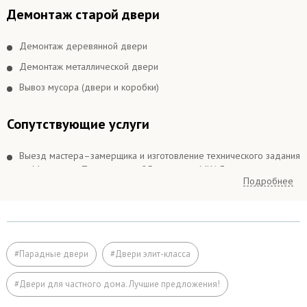
Демонтаж старой двери
Демонтаж деревянной двери
Демонтаж металлической двери
Вывоз мусора (двери и коробки)
Сопутствующие услуги
Выезд мастера–замерщика и изготовление технического задания
по Москве и в Подмосковье 25 км вокруг МКАДа
Подробнее
Выезд мастера–замерщика и изготовление технического задания
в Подмосковье более 25 км вокруг МКАДа
Подъём на этаж (если дверь не проходит по размеру в лифт)
Расширение дверного проема
#Парадные двери
#Двери элит-класса
Отделка
#Двери для частного дома. Лучшие предложения!