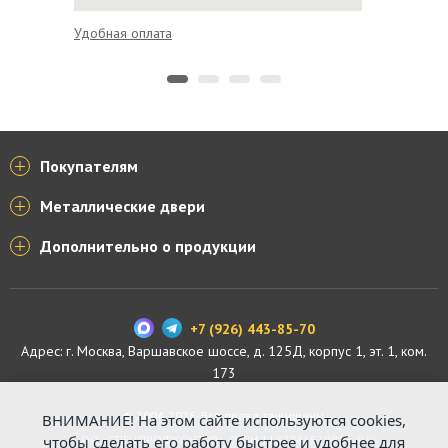
Удобная оплата
Гарантия
Покупателям
Металлические двери
Дополнительно о продукции
+7 (926) 443-85-70
Адрес: г.
Москва
,
Варшавское шоссе, д. 125Д, корпус 1, эт. 1, ком.
173
© 2004-2026. Все права защищены.
ВНИМАНИЕ! На этом сайте используются cookies,
ООО «СПЕЦПРОФКОНТУР», ОГРН 1187746529816. Р/с:
чтобы сделать его работу быстрее и удобнее для