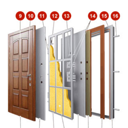
Заделка швов монтажной пеной
Откосы (изнутри помещения)
Вывод звонков
Утепление дверной коробки
Перенос звонка