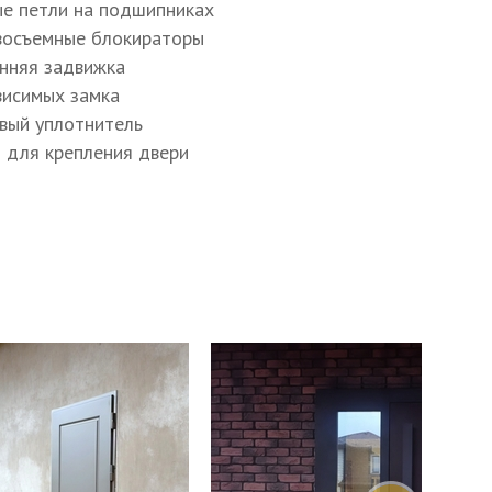
ые петли на подшипниках
восъемные блокираторы
н
енняя задвижка
ависимых замка
н
овый уплотнитель
ы для крепления двери
к МосРентген