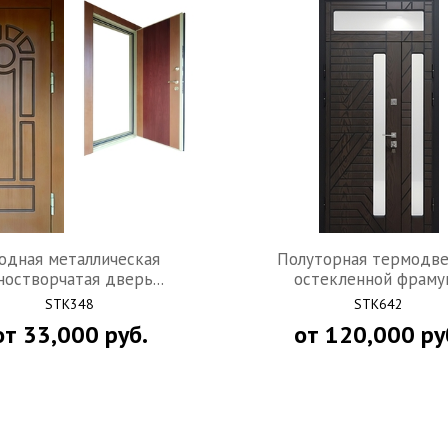
одная металлическая
Полуторная термодве
ностворчатая дверь...
остекленной фрамуг.
STK348
STK642
от
33,000
руб.
от
120,000
ру