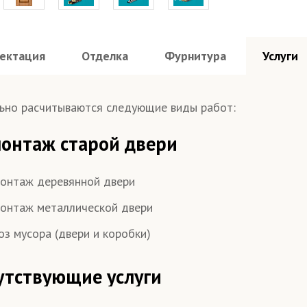
ектация
Отделка
Фурнитура
Услуги
на стали 2 мм
Шумоизоляция 60 дБ
Усилен
любой, по 
стандартн
мер
– одност
– двуств