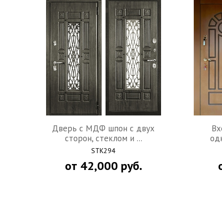
Дверь c МДФ шпон с двух
Вх
сторон, стеклом и ...
од
STK294
от
42,000
руб.