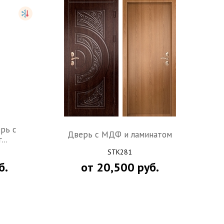
рь с
Дверь c МДФ и ламинатом
..
STK281
б.
от
20,500
руб.