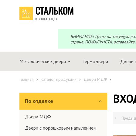
Telegram
Max
Мы онлайн!
Мы онлайн!
ВНИМАНИЕ! Цены на текущую дату 
стране. ПОЖАЛУЙСТА, оставляйте 
Металлические двери
Термодвери
Двери 
Главная
Каталог продукции
Двери МДФ
ВХО
По отделке
Двери МДФ
Предыд
Двери с порошковым напылением