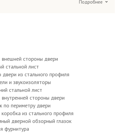
Подробнее
я труба 50×25 мм
40×25×2 мм
а внешней стороны двери
ый стальной лист
о двери из стального профиля
тру полотна и коробки E, D
тели и звукоизоляторы
ний стальной лист
6×4 мм
а внутренней стороны двери
ик по периметру двери
я коробка из стального профиля
20 мм
мный дверной обзорный глазок
ая фурнитура
ъёмные блокираторы