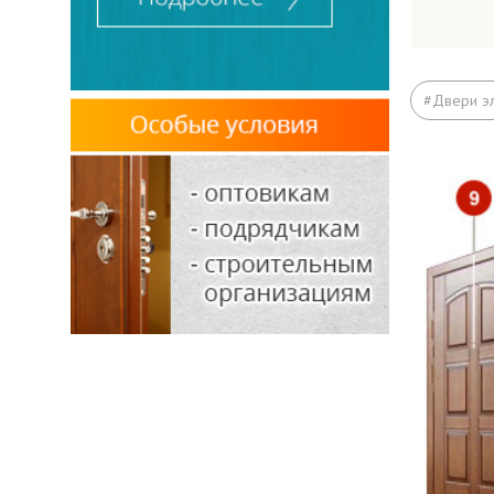
Кор
#Двери эл
Лист
Ребр
Обна
Рези
Прит
Пет
Прот