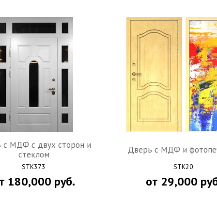
 c МДФ с двух сторон и
Дверь c МДФ и фотопе
стеклом
STK373
STK20
т
180,000
руб.
от
29,000
руб