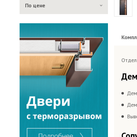
По цене
Компл
Отдел
Дем
Дем
Дем
Выв
Соп