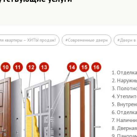
зд мастера–замерщика и изготовление технического зад
руг МКАДа
зд мастера–замерщика и изготовление технического зад
ля квартиры – ХИТЫ продаж!
#Современные двери
#Двери в
АДа
ъём на этаж (если дверь не проходит по размеру в лифт
ширение дверного проема
1. Отделк
2. Наружн
елка
3. Полотн
4. Утепли
елка швов монтажной пеной
5. Внутрен
6. Отделк
осы (изнутри помещения)
7. Наличн
од звонков
8. Дверна
9. Панора