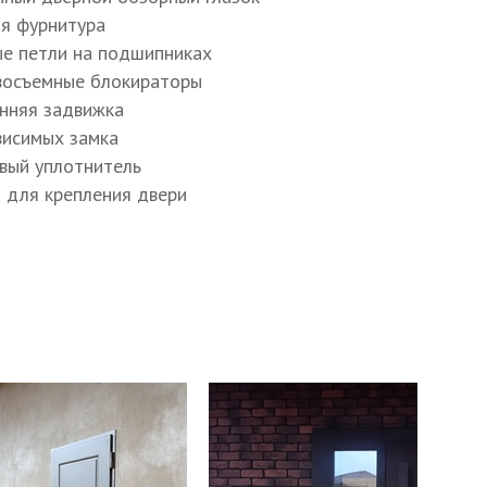
ая фурнитура
ые петли на подшипниках
восъемные блокираторы
енняя задвижка
ависимых замка
овый уплотнитель
ы для крепления двери