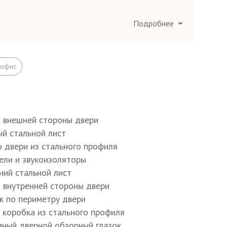
Подробнее
ания по Москве и в Подмосковье 25 км
ания в Подмосковье более 25 км вокруг
 офис
)
а внешней стороны двери
ый стальной лист
о двери из стального профиля
тели и звукоизоляторы
ний стальной лист
а внутренней стороны двери
ик по периметру двери
я коробка из стального профиля
мный дверной обзорный глазок