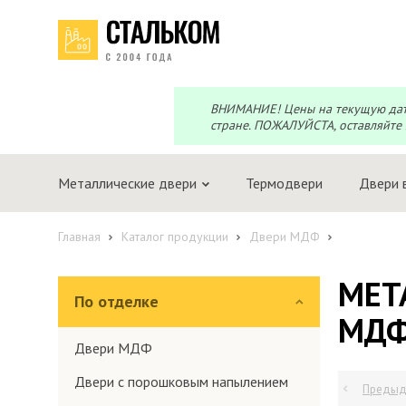
Перезвоним?
Telegram
Max
Мы онлайн!
Мы онлайн!
ВНИМАНИЕ! Цены на текущую дату 
стране. ПОЖАЛУЙСТА, оставляйте 
Металлические двери
Термодвери
Двери 
Главная
Каталог продукции
Двери МДФ
МЕТ
По отделке
МДФ
Двери МДФ
Двери с порошковым напылением
Предыд