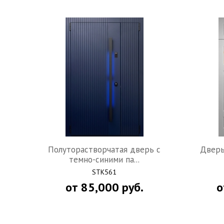
Полуторастворчатая дверь с
Дверь
темно-синими па...
STK561
от
85,000
руб.
о