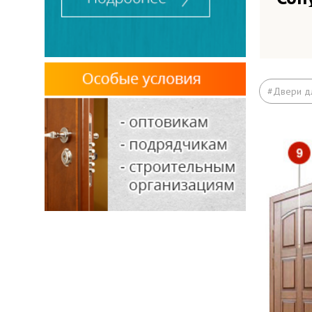
Вые
вок
Вые
#Двери д
МК
Под
Рас
Отд
Зад
Отк
Выв