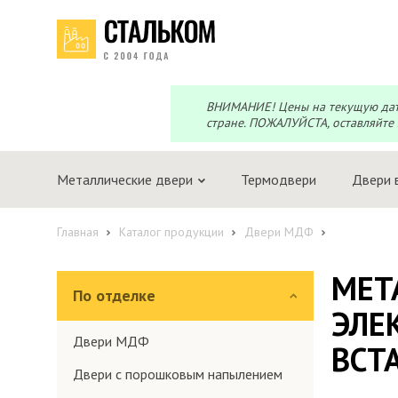
Перезвоним?
Telegram
Max
Мы онлайн!
Мы онлайн!
ВНИМАНИЕ! Цены на текущую дату 
стране. ПОЖАЛУЙСТА, оставляйте 
Металлические двери
Термодвери
Двери 
Главная
Каталог продукции
Двери МДФ
МЕТ
По отделке
ЭЛЕ
Двери МДФ
ВСТ
Двери с порошковым напылением