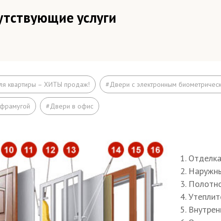
утствующие услуги
зд мастера–замерщика и изготовление технического зад
руг МКАДа
зд мастера–замерщика и изготовление технического зад
ля квартиры – ХИТЫ продаж!
#Двери с электронным биометричес
АДа
 фрамугой
#Двери в офис
ъём на этаж (если дверь не проходит по размеру в лифт
ширение дверного проема
елка
1. Отделк
2. Наружн
3. Полотн
елка швов монтажной пеной
4. Утепли
осы (изнутри помещения)
5. Внутрен