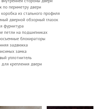
а внутренней стороны двери
ик по периметру двери
я коробка из стального профиля
мный дверной обзорный глазок
ая фурнитура
ые петли на подшипниках
восъемные блокираторы
енняя задвижка
ависимых замка
овый уплотнитель
ы для крепления двери