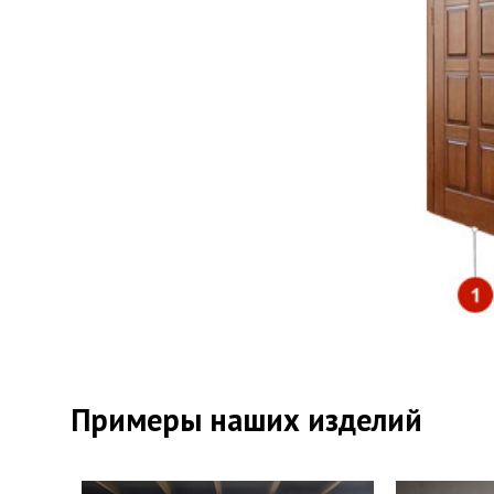
Выв
Уте
Пер
Примеры наших изделий