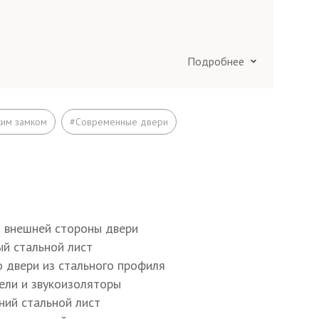
Подробнее
ания по Москве и в Подмосковье 25 км
ания в Подмосковье более 25 км вокруг
ким замком
#Современные двери
)
а внешней стороны двери
ый стальной лист
о двери из стального профиля
тели и звукоизоляторы
ний стальной лист