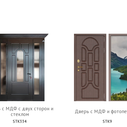
 c МДФ с двух сторон и
Дверь c МДФ и фотопе
стеклом
STK334
STK9