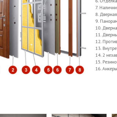
од звонков
6. Отделк
7. Наличн
пление дверной коробки
8. Дверна
енос звонка
9. Панора
10. Дверн
11. Дверн
12. Проти
13. Внутр
14. 2 нез
15. Резин
16. Анкер