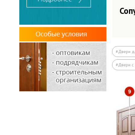
Соп
Вые
вок
Вые
#Двери д
МК
#Двери с
Под
Рас
Отд
Зад
Отк