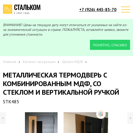
+7 (926) 443-85-70
Telegram
Max
Мы онлайн!
Мы онлайн!
ВНИМАНИЕ! Цены на текущую дату могут отличаться от указанных на сайте из-
за экономической ситуации в стране. ПОЖАЛУЙСТА, оставляйте заявки, звоните
для уточнения стоимости.
ПОНЯТНО, СПАСИБО
Главная
Каталог продукции
Двери МДФ
МЕТАЛЛИЧЕСКАЯ ТЕРМОДВЕРЬ С
КОМБИНИРОВАННЫМ МДФ, СО
СТЕКЛОМ И ВЕРТИКАЛЬНОЙ РУЧКОЙ
STK485