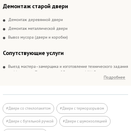
Демонтаж старой двери
Демонтаж деревянной двери
Демонтаж металлической двери
Вывоз мусора (двери и коробки)
Сопутствующие услуги
Выезд мастера–замерщика и изготовление технического задания
по Москве и в Подмосковье 25 км вокруг МКАДа
Подробнее
Выезд мастера–замерщика и изготовление технического задания
в Подмосковье более 25 км вокруг МКАДа
Подъём на этаж (если дверь не проходит по размеру в лифт)
Расширение дверного проема
#Двери со стеклопакетом
#Двери с терморазрывом
Отделка
#Двери с бугельной ручкой
#Двери с шумоизоляцией