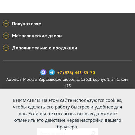
Покупателям
Металлические двери
Дополнительно о продукции
+7 (926) 443-85-70
Адрес: г.
Москва
,
Варшавское шоссе, д. 125Д, корпус 1, эт. 1, ком.
173
© 2004-2026. Все права защищены.
ВНИМАНИЕ! На этом сайте используются cookies,
чтобы сделать его работу быстрее и удобнее для
ООО «СПЕЦПРОФКОНТУР», ОГРН 1187746529816. Р/с:
40702810463030000711 в АО «Россельхозбанк». К/с:
вас. Если вы не согласны, вы всегда можете
30101810045250000430
отменить это действие через настройки вашего
браузера.