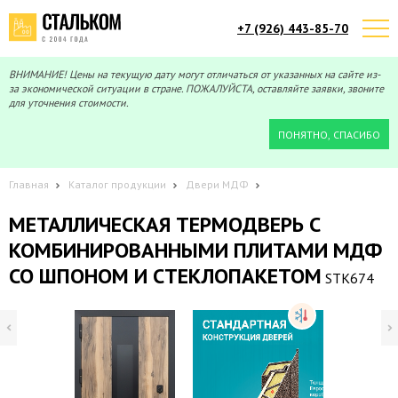
+7 (926) 443-85-70
Telegram
Max
Мы онлайн!
Мы онлайн!
ВНИМАНИЕ! Цены на текущую дату могут отличаться от указанных на сайте из-
за экономической ситуации в стране. ПОЖАЛУЙСТА, оставляйте заявки, звоните
для уточнения стоимости.
ПОНЯТНО, СПАСИБО
Главная
Каталог продукции
Двери МДФ
МЕТАЛЛИЧЕСКАЯ ТЕРМОДВЕРЬ С
КОМБИНИРОВАННЫМИ ПЛИТАМИ МДФ
СО ШПОНОМ И СТЕКЛОПАКЕТОМ
STK674