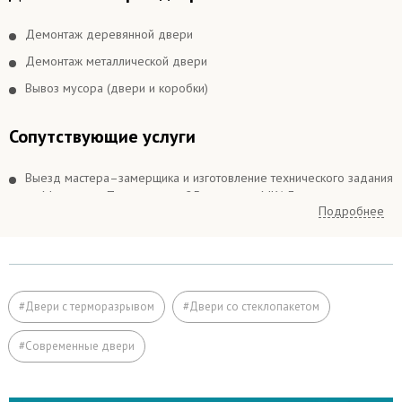
Демонтаж деревянной двери
Демонтаж металлической двери
Вывоз мусора (двери и коробки)
Сопутствующие услуги
Выезд мастера–замерщика и изготовление технического задания
по Москве и в Подмосковье 25 км вокруг МКАДа
Подробнее
Выезд мастера–замерщика и изготовление технического задания
в Подмосковье более 25 км вокруг МКАДа
Подъём на этаж (если дверь не проходит по размеру в лифт)
Расширение дверного проема
#Двери с терморазрывом
#Двери со стеклопакетом
Отделка
#Современные двери
Заделка швов монтажной пеной