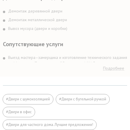
Демонтаж деревянной двери
Демонтаж металлической двери
Вывоз мусора (двери и коробки)
Сопутствующие услуги
Выезд мастера–замерщика и изготовление технического задания
по Москве и в Подмосковье 25 км вокруг МКАДа
Подробнее
Выезд мастера–замерщика и изготовление технического задания
в Подмосковье более 25 км вокруг МКАДа
Подъём на этаж (если дверь не проходит по размеру в лифт)
Расширение дверного проема
#Двери с шумоизоляцией
#Двери с бугельной ручкой
Отделка
#Двери в офис
Заделка швов монтажной пеной
#Двери для частного дома. Лучшие предложения!