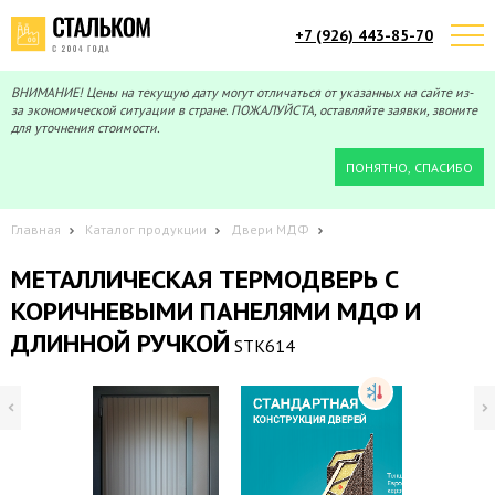
+7 (926) 443-85-70
Telegram
Max
Мы онлайн!
Мы онлайн!
ВНИМАНИЕ! Цены на текущую дату могут отличаться от указанных на сайте из-
за экономической ситуации в стране. ПОЖАЛУЙСТА, оставляйте заявки, звоните
для уточнения стоимости.
ПОНЯТНО, СПАСИБО
Главная
Каталог продукции
Двери МДФ
МЕТАЛЛИЧЕСКАЯ ТЕРМОДВЕРЬ С
КОРИЧНЕВЫМИ ПАНЕЛЯМИ МДФ И
ДЛИННОЙ РУЧКОЙ
STK614