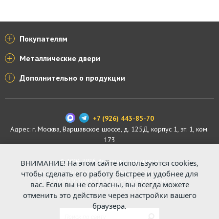
Покупателям
Металлические двери
Дополнительно о продукции
+7 (926) 443-85-70
Адрес: г.
Москва
,
Варшавское шоссе, д. 125Д, корпус 1, эт. 1, ком.
173
© 2004-2026. Все права защищены.
ВНИМАНИЕ! На этом сайте используются cookies,
чтобы сделать его работу быстрее и удобнее для
ООО «СПЕЦПРОФКОНТУР», ОГРН 1187746529816. Р/с:
40702810463030000711 в АО «Россельхозбанк». К/с:
вас. Если вы не согласны, вы всегда можете
30101810045250000430
отменить это действие через настройки вашего
браузера.