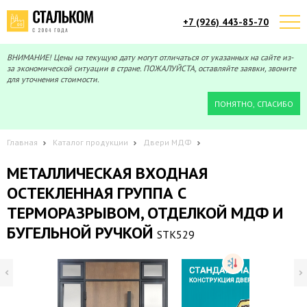
+7 (926) 443-85-70
Telegram
Max
Мы онлайн!
Мы онлайн!
ВНИМАНИЕ! Цены на текущую дату могут отличаться от указанных на сайте из-
за экономической ситуации в стране. ПОЖАЛУЙСТА, оставляйте заявки, звоните
для уточнения стоимости.
ПОНЯТНО, СПАСИБО
Главная
Каталог продукции
Двери МДФ
МЕТАЛЛИЧЕСКАЯ ВХОДНАЯ
ОСТЕКЛЕННАЯ ГРУППА С
ТЕРМОРАЗРЫВОМ, ОТДЕЛКОЙ МДФ И
БУГЕЛЬНОЙ РУЧКОЙ
STK529