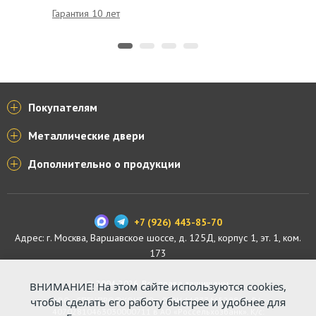
Гарантия 10 лет
Доставк
Покупателям
Металлические двери
Дополнительно о продукции
+7 (926) 443-85-70
Адрес: г.
Москва
,
Варшавское шоссе, д. 125Д, корпус 1, эт. 1, ком.
173
© 2004-2026. Все права защищены.
ВНИМАНИЕ! На этом сайте используются cookies,
чтобы сделать его работу быстрее и удобнее для
ООО «СПЕЦПРОФКОНТУР», ОГРН 1187746529816. Р/с:
40702810463030000711 в АО «Россельхозбанк». К/с: