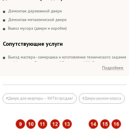
Демонтаж деревянной двери
Демонтаж металлической двери
Вывоз мусора (двери и коробки)
Сопутствующие услуги
Выезд мастера–замерщика и изготовление технического задания
по Москве и в Подмосковье 25 км вокруг МКАДа
Подробнее
Выезд мастера–замерщика и изготовление технического задания
в Подмосковье более 25 км вокруг МКАДа
Подъём на этаж (если дверь не проходит по размеру в лифт)
Расширение дверного проема
#Двери для квартиры – ХИТЫ продаж!
#Двери эконом-класса
Отделка
Заделка швов монтажной пеной