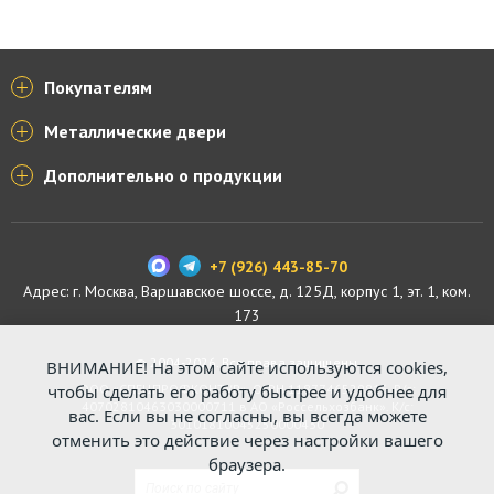
Покупателям
Металлические двери
Дополнительно о продукции
+7 (926) 443-85-70
Адрес: г.
Москва
,
Варшавское шоссе, д. 125Д, корпус 1, эт. 1, ком.
173
© 2004-2026. Все права защищены.
ВНИМАНИЕ! На этом сайте используются cookies,
ООО «СПЕЦПРОФКОНТУР», ОГРН 1187746529816. Р/с:
чтобы сделать его работу быстрее и удобнее для
40702810463030000711 в АО «Россельхозбанк». К/с:
вас. Если вы не согласны, вы всегда можете
30101810045250000430
отменить это действие через настройки вашего
браузера.