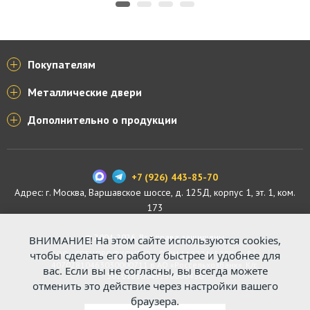
Покупателям
Металлические двери
Дополнительно о продукции
+7 (926) 443-85-70
Адрес: г.
Москва
,
Варшавское шоссе, д. 125Д, корпус 1, эт. 1, ком.
173
© 2004-2026. Все права защищены.
ВНИМАНИЕ! На этом сайте используются cookies,
ООО «СПЕЦПРОФКОНТУР», ОГРН 1187746529816. Р/с:
чтобы сделать его работу быстрее и удобнее для
40702810463030000711 в АО «Россельхозбанк». К/с:
вас. Если вы не согласны, вы всегда можете
30101810045250000430
отменить это действие через настройки вашего
браузера.