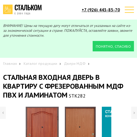
+7 (926) 443-85-70
Telegram
Max
Мы онлайн!
Мы онлайн!
ВНИМАНИЕ! Цены на текущую дату могут отличаться от указанных на сайте из-
за экономической ситуации в стране. ПОЖАЛУЙСТА, оставляйте заявки, звоните
для уточнения стоимости.
ПОНЯТНО, СПАСИБО
Главная
Каталог продукции
Двери МДФ
СТАЛЬНАЯ ВХОДНАЯ ДВЕРЬ В
КВАРТИРУ C ФРЕЗЕРОВАННЫМ МДФ
ПВХ И ЛАМИНАТОМ
STK282