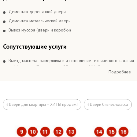
Демонтаж деревянной двери
Демонтаж металлической двери
Вывоз мусора (двери и коробки)
Сопутствующие услуги
Выезд мастера–замерщика и изготовление технического задания
по Москве и в Подмосковье 25 км вокруг МКАДа
Подробнее
Выезд мастера–замерщика и изготовление технического задания
в Подмосковье более 25 км вокруг МКАДа
Подъём на этаж (если дверь не проходит по размеру в лифт)
Расширение дверного проема
#Двери для квартиры – ХИТЫ продаж!
#Двери бизнес-класса
Отделка
Заделка швов монтажной пеной