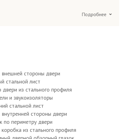
ворчатые 2000×800 мм
орчатые 2000×1200 мм
Подробнее
я труба 50×25 мм
40×25×2 мм
а внешней стороны двери
ый стальной лист
о двери из стального профиля
тру полотна и коробки E, D
тели и звукоизоляторы
ний стальной лист
6×4 мм
а внутренней стороны двери
ик по периметру двери
я коробка из стального профиля
20 мм
мный дверной обзорный глазок