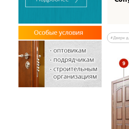
Кор
#Двери д
Лист
Ребр
Обна
Рези
Прит
Пет