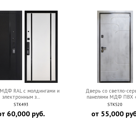
МДФ RAL с молдингами и
Дверь со светло-се
электронным з...
панелями МДФ ПВХ «б
STK493
STK520
от
60,000
руб.
от
55,000
руб