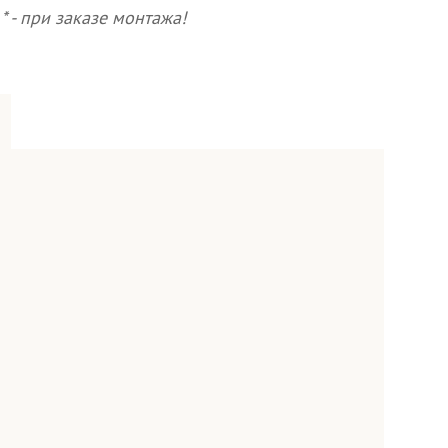
* - при заказе монтажа!
ная конструкция
Верхний замок САМ
Нижний замок
МосРентген
Глазок
заказу.
ые размеры: