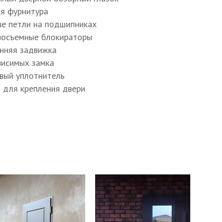
ая фурнитура
ъёмные блокираторы
ые петли на подшипниках
восъемные блокираторы
енняя задвижка
ависимых замка
овый уплотнитель
ы для крепления двери
к МосРентген