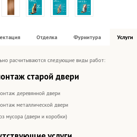
ектация
Отделка
Фурнитура
Услуги
на стали 2 мм
Шумоизоляция 60 дБ
Усилен
любой, по 
стандартн
мер