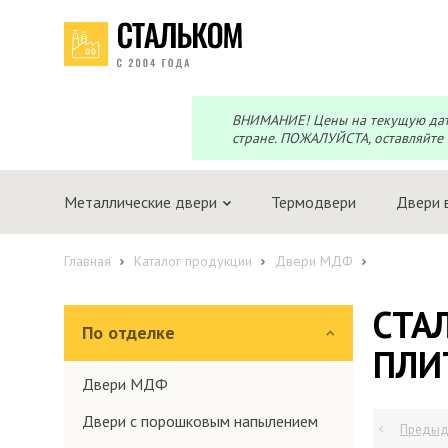
Перезвоним?
Telegram
Max
Мы онлайн!
Мы онлайн!
ВНИМАНИЕ! Цены на текущую дату 
стране. ПОЖАЛУЙСТА, оставляйте 
Металлические двери
Термодвери
Двери 
Главная
Каталог продукции
Двери МДФ
СТА
По отделке
ПЛИ
Двери МДФ
Двери с порошковым напылением
Предыд