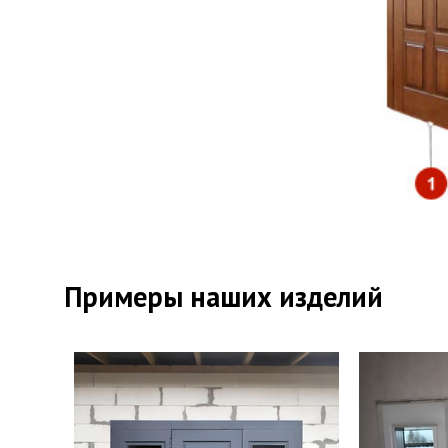
Прот
Отде
Отде
Примеры наших изделий
Верх