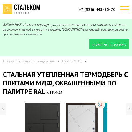
+7 (926) 443-85-70
Telegram
Max
Мы онлайн!
Мы онлайн!
ВНИМАНИЕ! Цены на текущую дату могут отличаться от указанных на сайте из-
за экономической ситуации в стране. ПОЖАЛУЙСТА, оставляйте заявки, звоните
для уточнения стоимости.
ПОНЯТНО, СПАСИБО
Главная
Каталог продукции
Двери МДФ
СТАЛЬНАЯ УТЕПЛЕННАЯ ТЕРМОДВЕРЬ С
ПЛИТАМИ МДФ, ОКРАШЕННЫМИ ПО
ПАЛИТРЕ RAL
STK403