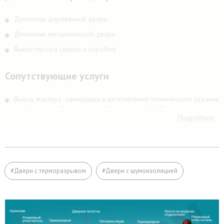
Демонтаж деревянной двери
Демонтаж металлической двери
Вывоз мусора (двери и коробки)
Сопутствующие услуги
Выезд мастера–замерщика и изготовление технического задания
по Москве и в Подмосковье 25 км вокруг МКАДа
Подробнее
Выезд мастера–замерщика и изготовление технического задания
в Подмосковье более 25 км вокруг МКАДа
Подъём на этаж (если дверь не проходит по размеру в лифт)
Расширение дверного проема
#Двери с терморазрывом
#Двери с шумоизоляцией
Отделка
Заделка швов монтажной пеной