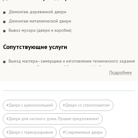
Демонтаж деревянной двери
Демонтаж металлической двери
Вывоз мусора (двери и коробки)
Сопутствующие услуги
Выезд мастера–замерщика и изготовление технического задания
по Москве и в Подмосковье 25 км вокруг МКАДа
Подробнее
Выезд мастера–замерщика и изготовление технического задания
в Подмосковье более 25 км вокруг МКАДа
Подъём на этаж (если дверь не проходит по размеру в лифт)
Расширение дверного проема
#Двери с шумоизоляцией
#Двери со стеклопакетом
Отделка
#Двери для частного дома. Лучшие предложения!
Заделка швов монтажной пеной
#Двери с терморазрывом
#Современные двери