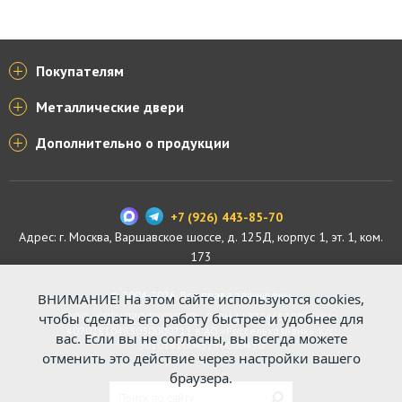
Покупателям
Металлические двери
Дополнительно о продукции
+7 (926) 443-85-70
Адрес: г.
Москва
,
Варшавское шоссе, д. 125Д, корпус 1, эт. 1, ком.
173
© 2004-2026. Все права защищены.
ВНИМАНИЕ! На этом сайте используются cookies,
чтобы сделать его работу быстрее и удобнее для
ООО «СПЕЦПРОФКОНТУР», ОГРН 1187746529816. Р/с:
40702810463030000711 в АО «Россельхозбанк». К/с:
вас. Если вы не согласны, вы всегда можете
30101810045250000430
отменить это действие через настройки вашего
браузера.