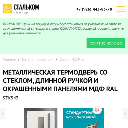
+7 (926) 443-85-70
Telegram
Max
Мы онлайн!
Мы онлайн!
ВНИМАНИЕ! Цены на текущую дату могут отличаться от указанных на сайте из-
за экономической ситуации в стране. ПОЖАЛУЙСТА, оставляйте заявки, звоните
для уточнения стоимости.
ПОНЯТНО, СПАСИБО
Главная
Каталог продукции
Двери МДФ
МЕТАЛЛИЧЕСКАЯ ТЕРМОДВЕРЬ СО
СТЕКЛОМ, ДЛИННОЙ РУЧКОЙ И
ОКРАШЕННЫМИ ПАНЕЛЯМИ МДФ RAL
STK543