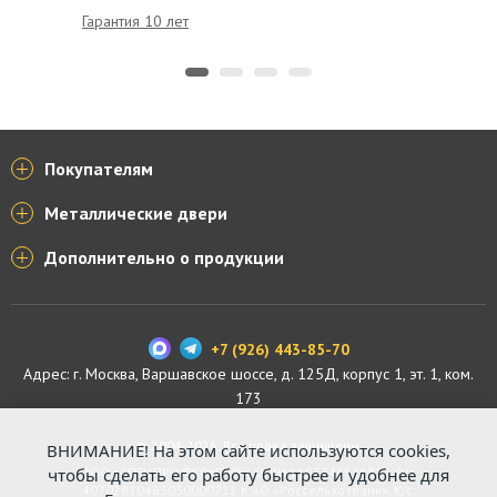
Гарантия 10 лет
Удобная
Покупателям
Металлические двери
Дополнительно о продукции
+7 (926) 443-85-70
Адрес: г.
Москва
,
Варшавское шоссе, д. 125Д, корпус 1, эт. 1, ком.
173
© 2004-2026. Все права защищены.
ВНИМАНИЕ! На этом сайте используются cookies,
чтобы сделать его работу быстрее и удобнее для
ООО «СПЕЦПРОФКОНТУР», ОГРН 1187746529816. Р/с:
40702810463030000711 в АО «Россельхозбанк». К/с: