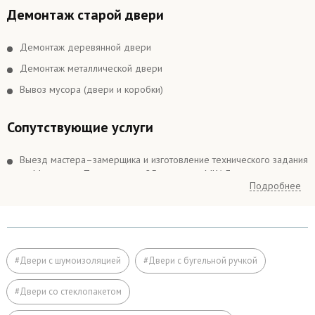
Демонтаж старой двери
Демонтаж деревянной двери
Демонтаж металлической двери
Вывоз мусора (двери и коробки)
Сопутствующие услуги
Выезд мастера–замерщика и изготовление технического задания
по Москве и в Подмосковье 25 км вокруг МКАДа
Подробнее
Выезд мастера–замерщика и изготовление технического задания
в Подмосковье более 25 км вокруг МКАДа
Подъём на этаж (если дверь не проходит по размеру в лифт)
Расширение дверного проема
#Двери с шумоизоляцией
#Двери с бугельной ручкой
Отделка
#Двери со стеклопакетом