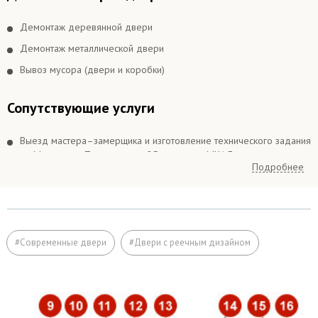
Демонтаж деревянной двери
Демонтаж металлической двери
Вывоз мусора (двери и коробки)
Сопутствующие услуги
Выезд мастера–замерщика и изготовление технического задания
по Москве и в Подмосковье 25 км вокруг МКАДа
Подробнее
Выезд мастера–замерщика и изготовление технического задания
в Подмосковье более 25 км вокруг МКАДа
Подъём на этаж (если дверь не проходит по размеру в лифт)
Расширение дверного проема
#Современные двери
#Двери с реечным дизайном
Отделка
Заделка швов монтажной пеной