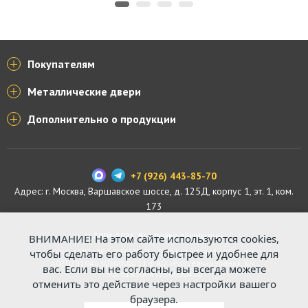
Покупателям
Металлические двери
Дополнительно о продукции
+7 (926) 443-85-70
Адрес: г.
Москва
,
Варшавское шоссе, д. 125Д, корпус 1, эт. 1, ком.
173
© 2004-2026. Все права защищены.
ВНИМАНИЕ! На этом сайте используются cookies,
ООО «СПЕЦПРОФКОНТУР», ОГРН 1187746529816. Р/с:
чтобы сделать его работу быстрее и удобнее для
40702810463030000711 в АО «Россельхозбанк». К/с:
вас. Если вы не согласны, вы всегда можете
30101810045250000430
отменить это действие через настройки вашего
браузера.