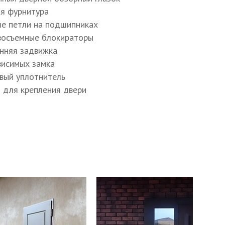
Подробнее
а внешней стороны двери
ый стальной лист
о двери из стального профиля
тели и звукоизоляторы
ний стальной лист
а внутренней стороны двери
ик по периметру двери
я коробка из стального профиля
мный дверной обзорный глазок