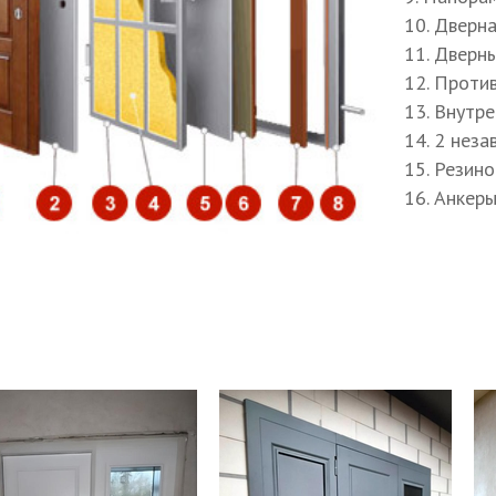
знес-класса
#Двери с коваными элементами
1. Отделк
2. Наружн
3. Полотн
4. Утепли
5. Внутрен
6. Отделк
7. Наличн
8. Дверна
9. Панора