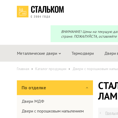
Перезвоним?
Telegram
Max
Мы онлайн!
Мы онлайн!
ВНИМАНИЕ! Цены на текущую дату 
стране. ПОЖАЛУЙСТА, оставляйте 
Металлические двери
Термодвери
Двери 
Главная
Каталог продукции
Двери с порошковым напы
СТА
По отделке
ЛАМ
Двери МДФ
Двери с порошковым напылением
Предыд