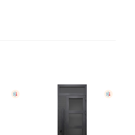
ым
Термодверь с карнизом,
ст...
большим стеклом, ме...
STK725
.
от
95,000
руб.