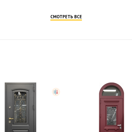
ая дверь с порошковым
Дверь с порошков
покрытием и био...
напылением и МДФ, со 
STK489
STK165
от
75,000
руб.
от
47,000
руб