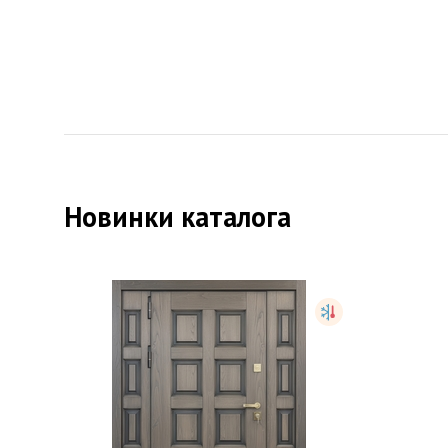
Дверь для квартиры с
Входн
коричневым порошково-...
STK576
от
40,000
руб.