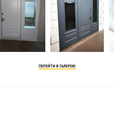
10. Дверн
11. Дверн
12. Проти
13. Внутр
14. 2 нез
15. Резин
16. Анкер