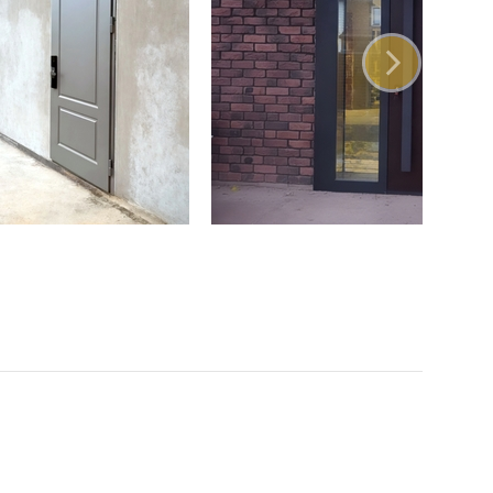
ая фурнитура
ые петли на подшипниках
восъемные блокираторы
енняя задвижка
ависимых замка
овый уплотнитель
ы для крепления двери