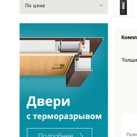
По цене
Компл
Окрас