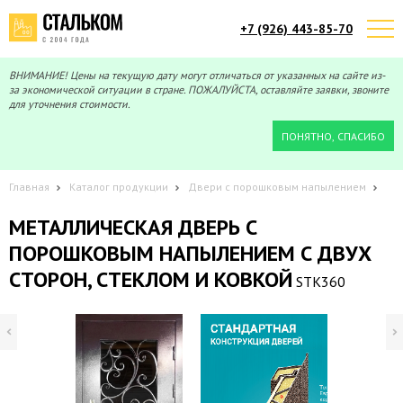
+7 (926) 443-85-70
Telegram
Max
Мы онлайн!
Мы онлайн!
ВНИМАНИЕ! Цены на текущую дату могут отличаться от указанных на сайте из-
за экономической ситуации в стране. ПОЖАЛУЙСТА, оставляйте заявки, звоните
для уточнения стоимости.
ПОНЯТНО, СПАСИБО
Главная
Каталог продукции
Двери с порошковым напылением
МЕТАЛЛИЧЕСКАЯ ДВЕРЬ С
ПОРОШКОВЫМ НАПЫЛЕНИЕМ С ДВУХ
СТОРОН, СТЕКЛОМ И КОВКОЙ
STK360