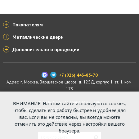
Покупателям
Металлические двери
Дополнительно о продукции
+7 (926) 443-85-70
Адрес: г.
Москва
,
Варшавское шоссе, д. 125Д, корпус 1, эт. 1, ком.
173
© 2004-2026. Все права защищены.
ВНИМАНИЕ! На этом сайте используются cookies,
ООО «СПЕЦПРОФКОНТУР», ОГРН 1187746529816. Р/с:
чтобы сделать его работу быстрее и удобнее для
40702810463030000711 в АО «Россельхозбанк». К/с:
вас. Если вы не согласны, вы всегда можете
30101810045250000430
отменить это действие через настройки вашего
браузера.