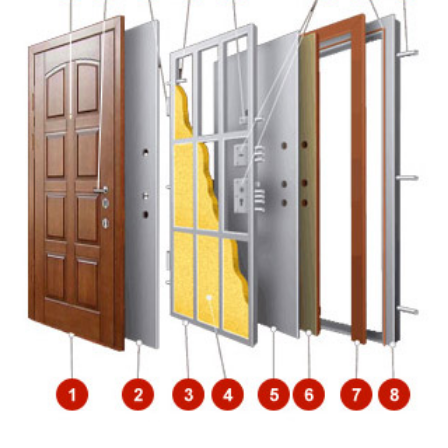
Обналичка по периметру
50×2 мм
коробки
по периметру полотна и коробки
Резиновый уплотнитель
E, D
Притворная планка
полоса 16×4 мм
(нащельник)
Петли
диаметр 20 мм
Противосъемные устройства
противосъёмные блокираторы
Отделка снаружи
порошковое напыление
Отделка внутри
порошковое напыление
Дополнительно
стеклопакет и кованая решетка