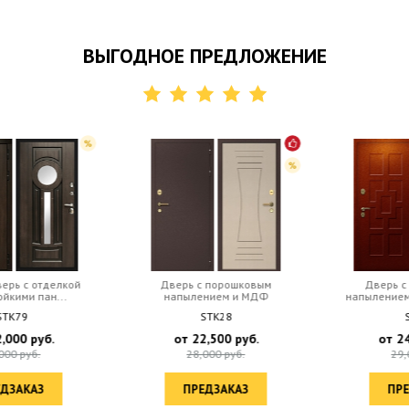
ВЫГОДНОЕ ПРЕДЛОЖЕНИЕ
Дверь с порошковым
Дверь с порошковым
напылением и МДФ
напылением и МДФ с зерк...
STK28
STK73
от
22,500
руб.
от
24,500
руб.
28,000
руб.
29,000
руб.
ПРЕДЗАКАЗ
ПРЕДЗАКАЗ