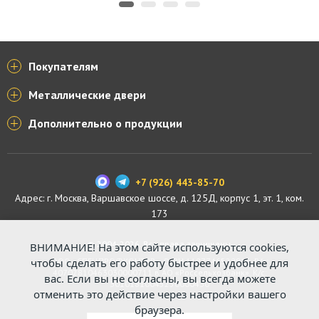
Покупателям
Металлические двери
Дополнительно о продукции
+7 (926) 443-85-70
Адрес: г.
Москва
,
Варшавское шоссе, д. 125Д, корпус 1, эт. 1, ком.
173
© 2004-2026. Все права защищены.
ВНИМАНИЕ! На этом сайте используются cookies,
чтобы сделать его работу быстрее и удобнее для
ООО «СПЕЦПРОФКОНТУР», ОГРН 1187746529816. Р/с:
40702810463030000711 в АО «Россельхозбанк». К/с:
вас. Если вы не согласны, вы всегда можете
30101810045250000430
отменить это действие через настройки вашего
браузера.