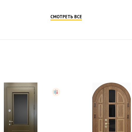
 противопожарная дверь
Однопольная противопо
окрас по RAL
дверь с ручкой...
STK212
STK419
от
18,500
руб.
от
23,500
руб