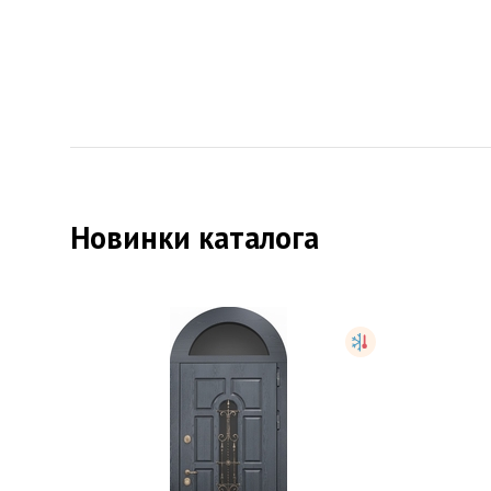
Противопожарная дверь со
Белая
стеклом
STK207
от
21,000
руб.