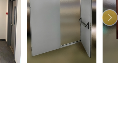
ая фурнитура
ые петли на подшипниках
восъемные блокираторы
енняя задвижка
ависимых замка
овый уплотнитель
ы для крепления двери