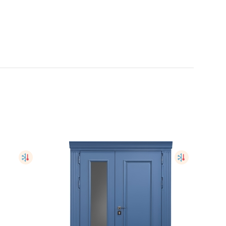
жарная
Противопожарная дверь со
стеклом
STK215
.
от
33,000
руб.