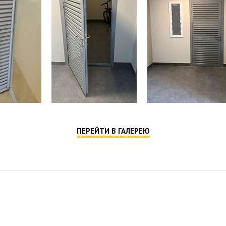
10. Дверн
11. Дверн
12. Проти
13. Внутр
14. 2 нез
15. Резин
16. Анкер