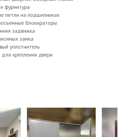
Подробнее
 в офис
а внешней стороны двери
ый стальной лист
о двери из стального профиля
тели и звукоизоляторы
ний стальной лист
а внутренней стороны двери
ик по периметру двери
я коробка из стального профиля
мный дверной обзорный глазок