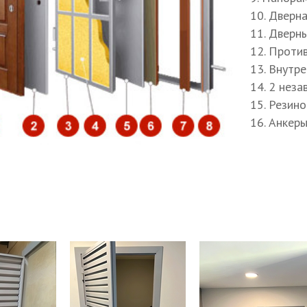
я магазинов и торговых центров
#Технические двери
#Двери
1. Отделк
2. Наружн
3. Полотн
4. Утепли
5. Внутрен
6. Отделк
7. Наличн
8. Дверна
9. Панора