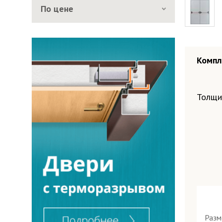
По цене
Компл
Окрас