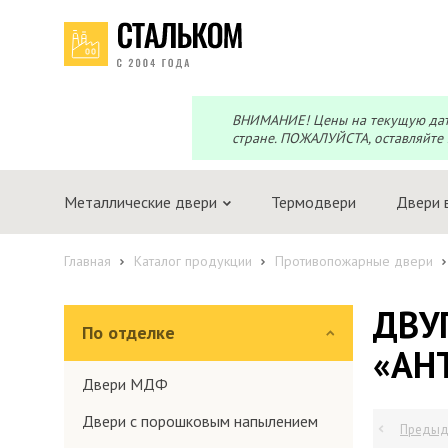
Перезвоним?
Telegram
Max
Мы онлайн!
Мы онлайн!
ВНИМАНИЕ! Цены на текущую дату 
стране. ПОЖАЛУЙСТА, оставляйте 
Металлические двери
Термодвери
Двери 
Главная
Каталог продукции
Противопожарные двери
ДВУ
По отделке
«АН
Двери МДФ
Двери с порошковым напылением
Предыд