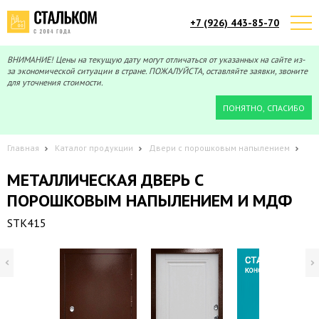
+7 (926) 443-85-70
Telegram
Max
Мы онлайн!
Мы онлайн!
ВНИМАНИЕ! Цены на текущую дату могут отличаться от указанных на сайте из-
за экономической ситуации в стране. ПОЖАЛУЙСТА, оставляйте заявки, звоните
для уточнения стоимости.
ПОНЯТНО, СПАСИБО
Главная
Каталог продукции
Двери с порошковым напылением
МЕТАЛЛИЧЕСКАЯ ДВЕРЬ С
ПОРОШКОВЫМ НАПЫЛЕНИЕМ И МДФ
STK415