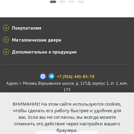
Покупателям
Металлические двери
Дополнительно о продукции
+7 (926) 443-85-70
Адрес: г.
Москва
,
Варшавское шоссе, д. 125Д, корпус 1, эт. 1, ком.
173
© 2004-2026. Все права защищены.
ВНИМАНИЕ! На этом сайте используются cookies,
ООО «СПЕЦПРОФКОНТУР», ОГРН 1187746529816. Р/с:
чтобы сделать его работу быстрее и удобнее для
40702810463030000711 в АО «Россельхозбанк». К/с:
вас. Если вы не согласны, вы всегда можете
30101810045250000430
отменить это действие через настройки вашего
браузера.