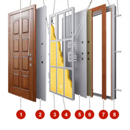
Обналичка по периметру
50×2 мм
коробки
по периметру полотна и коробки
Резиновый уплотнитель
E, D
Притворная планка
полоса 16×4 мм
(нащельник)
Петли
диаметр 20 мм
Противосъемные устройства
противосъёмные блокираторы
Отделка снаружи
порошковое напыление
Отделка внутри
МДФ