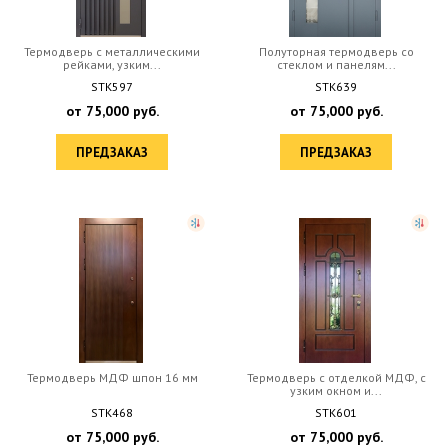
Термодверь с металлическими
Полуторная термодверь со
рейками, узким...
стеклом и панелям...
STK597
STK639
от
75,000
руб.
от
75,000
руб.
ПРЕДЗАКАЗ
ПРЕДЗАКАЗ
Термодверь МДФ шпон 16 мм
Термодверь с отделкой МДФ, с
узким окном и...
STK468
STK601
от
75,000
руб.
от
75,000
руб.