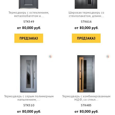
Термодверь с остеклением,
Широкая термодверь со
металлобагетом и...
стеклопакетом, длинн...
STK549
STK616
от
80,000
руб.
от
80,000
руб.
ПРЕДЗАКАЗ
ПРЕДЗАКАЗ
Термодверь с серым полимерным
Термодверь с комбинированным
напылением, ...
МДФ, со стекл...
STK510
STK485
от
80,000
руб.
от
80,000
руб.