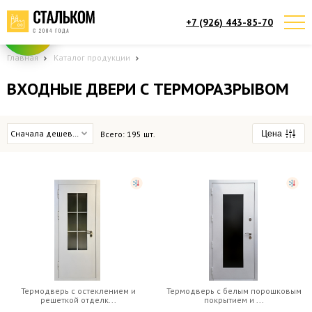
+7 (926) 443-85-70
Telegram
Max
Мы онлайн!
Мы онлайн!
Главная
Каталог продукции
ВХОДНЫЕ ДВЕРИ С ТЕРМОРАЗРЫВОМ
Сначала дешевые
Всего:
195
шт.
Цена
от
45,000
руб.
до
250,000
руб.
Термодверь с остеклением и
Термодверь с белым порошковым
решеткой отделк...
покрытием и ...