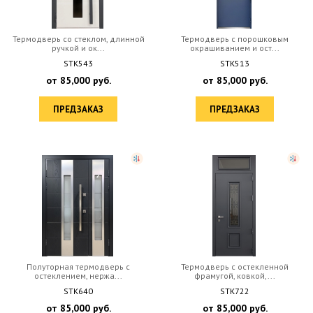
Термодверь со стеклом, длинной
Термодверь с порошковым
ручкой и ок...
окрашиванием и ост...
STK543
STK513
от
85,000
руб.
от
85,000
руб.
ПРЕДЗАКАЗ
ПРЕДЗАКАЗ
Полуторная термодверь с
Термодверь с остекленной
остеклением, нержа...
фрамугой, ковкой,...
STK640
STK722
от
85,000
руб.
от
85,000
руб.